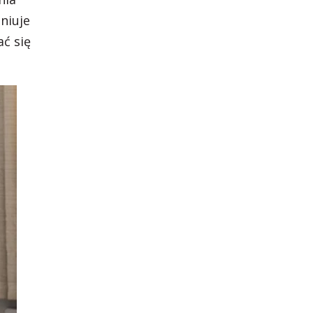
niuje
ć się