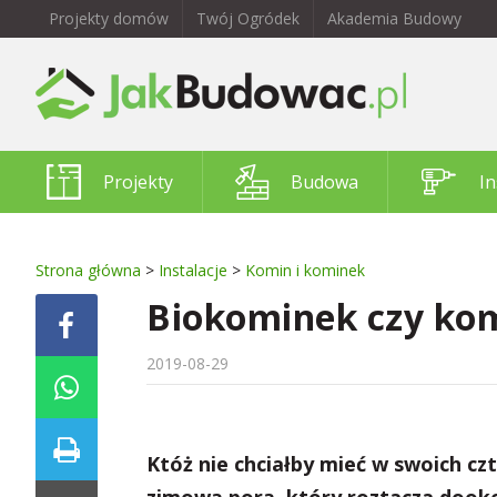
Projekty domów
Twój Ogródek
Akademia Budowy
Projekty
Budowa
In
Strona główna
>
Instalacje
>
Komin i kominek
Biokominek czy kom
2019-08-29
Któż nie chciałby mieć w swoich cz