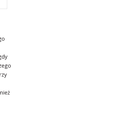
go
gdy
czego
rzy
nież