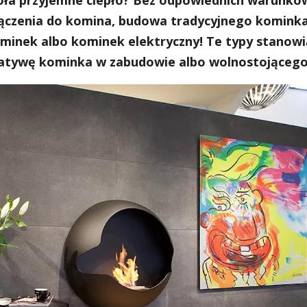
oła przyjemne ciepło? Bez odpowiednich warunków
łączenia do komina, budowa tradycyjnego kominka
ominek albo kominek elektryczny! Te typy stanowi
natywę kominka w zabudowie albo wolnostojącego