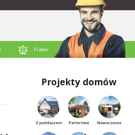
e
Prawo
Projekty domów
Z poddaszem
Parterowe
Nowoczesne