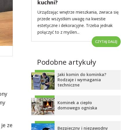
kuchni?
Urządzając wnętrze mieszkania, zwraca się
przede wszystkim uwagę na kwestie
estetyczne i dekoracyjne. Trzeba jednak
połączyć to z myślen...
CZYTAJ DALEJ
Podobne artykuły
Jaki komin do kominka?
Rodzaje i wymagania
techniczne
ony
my
Kominek a ciepło
domowego ogniska
 je ze
Bezpieczny i niezawodny