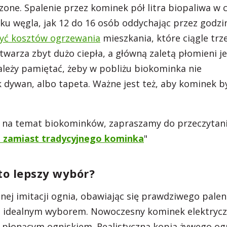
zone. Spalenie przez kominek pół litra biopaliwa w 
ku węgla, jak 12 do 16 osób oddychając przez godzin
yć kosztów ogrzewania
mieszkania, które ciągle trz
warza zbyt dużo ciepła, a główną zaletą płomieni je
ależy pamiętać, żeby w pobliżu biokominka nie
k dywan, albo tapeta. Ważne jest też, aby kominek b
cej na temat biokominków, zapraszamy do przeczytan
 zamiast tradycyjnego kominka
"
to lepszy wybór?
onej imitacji ognia, obawiając się prawdziwego palen
st idealnym wyborem. Nowoczesny kominek elektryc
 płonącym ogniskiem. Realistyczna kopia żywego og