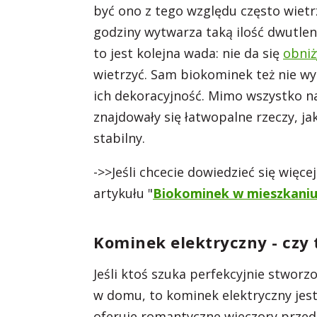
być ono z tego względu często wietr
godziny wytwarza taką ilość dwutlen
to jest kolejna wada: nie da się
obniż
wietrzyć. Sam biokominek też nie wyt
ich dekoracyjność. Mimo wszystko n
znajdowały się łatwopalne rzeczy, ja
stabilny.
->>Jeśli chcecie dowiedzieć się wię
artykułu "
Biokominek w mieszkaniu
Kominek elektryczny - czy 
Jeśli ktoś szuka perfekcyjnie stworz
w domu, to kominek elektryczny je
oferuje romantyczne wieczory przed