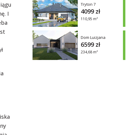
ciągu
Tryton 7
4099 zł
ę. I
110,95 m²
eba
st
Dom Luizjana
6599 zł
ył
234,68 m²
ia
iska
zny
nia