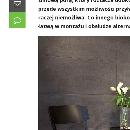
zimową porą, który roztacza dook
przede wszystkim możliwości przy
raczej niemożliwa. Co innego biok
łatwą w montażu i obsłudze alter