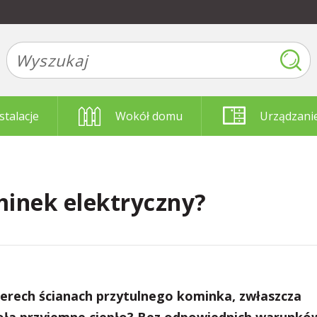
stalacje
Wokół domu
Urządzani
inek elektryczny?
terech ścianach przytulnego kominka, zwłaszcza