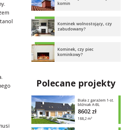
y.
komin
rzem
tanol
Kominek wolnostojący, czy
zabudowany?
Kominek, czy piec
kominkowy?
.
Polecane projekty
nnego
Biała z garażem 1-st.
bliźniak A-BL
8602 zł
188,2 m²
musi