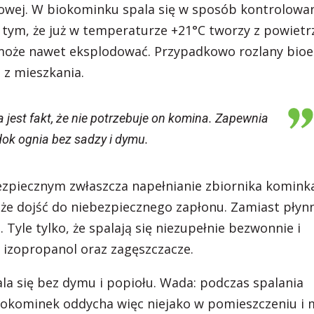
rowej. W biokominku spala się w sposób kontrolowan
tym, że już w temperaturze +21°C tworzy z powiet
i może nawet eksplodować. Przypadkowo rozlany bioe
 z mieszkania.
 jest fakt, że nie potrzebuje on komina. Zapewnia
ok ognia bez sadzy i dymu.
ezpiecznym zwłaszcza napełnianie zbiornika kominka
może dojść do niebezpiecznego zapłonu. Zamiast pły
 Tyle tylko, że spalają się niezupełnie bezwonnie i
 izopropanol oraz zagęszczacze.
ala się bez dymu i popiołu. Wada: podczas spalania
iokominek oddycha więc niejako w pomieszczeniu i 