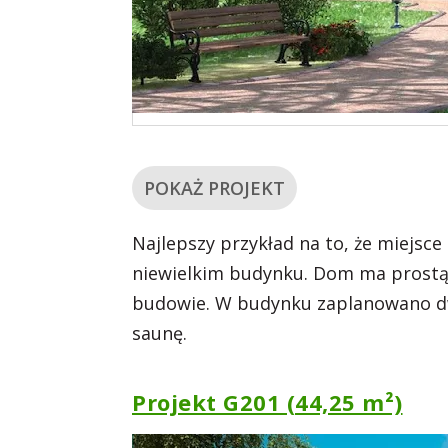
POKAŻ PROJEKT
Najlepszy przykład na to, że miej
niewielkim budynku. Dom ma prostą k
budowie. W budynku zaplanowano dwi
saunę.
Projekt G201 (44,25 m²)