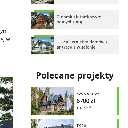
O domku letniskowym
pomyśl zimą
nnym
ę, w
TOP10: Projekty domów z
antresolą w salonie
Polecane projekty
Nowy Wierch
6700 zł
102,6 m²
TK 26