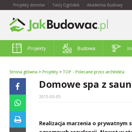
Projekty domów
Twój Ogródek
Akademia Budowy
Projekty
Budowa
In
Strona główna
>
Projekty
>
TOP - Polecane przez architekta
Domowe spa z sauną
2015-03-05
Realizacja marzenia o prywatnym sp