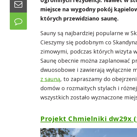
ogromnych rezydencji. Nawet w 
miejsce na wygodny pokój kąpielow
których przewidziano saunę.
Sauny są najbardziej popularne w Sk
Cieszymy się podobnym co Skandynaw
zimowymi, podczas których wizyta w 
Saunę obecnie można zaplanować pr
dwuosobowe i zawierają wyłącznie mi
z sauną
, to zapraszamy do obejrzenia
domów o rozmaitych stylach i różnej 
wszystkich zostało wyznaczone miej
Projekt Chmielniki dw29x (