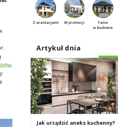
wać
Z aranżacjami
W promocji
Tanie
w budowie
w.
Artykuł dnia
r.
ą
 domu
ty
e
Jak urządzić aneks kuchenny?