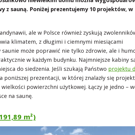
stosunkowo niewielkim domu można wygospodaro
y z sauną. Poniżej prezentujemy 10 projektów, w
andynawii, ale w Polsce również zyskują zwolennikó
ia klimatem, z długimi i ciemnymi miesiącami
saunie może poprawić nie tylko zdrowie, ale i humo
aktycznie w każdym budynku. Najmniejsze kabiny s
ejsca do siedzenia. Jeśli szukają Państwo
projektu
 poniższej prezentacji, w której znalazły się projek
wielkości powierzchni użytkowej. Łączy je jedno – w
sce na saunę.
191,89 m²)