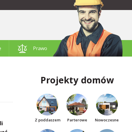
e
Prawo
Projekty domów
Z poddaszem
Parterowe
Nowoczesne
li