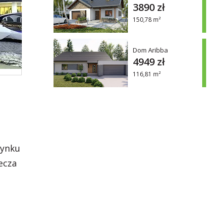
3890 zł
150,78 m²
Dom Aribba
4949 zł
116,81 m²
dynku
ecza