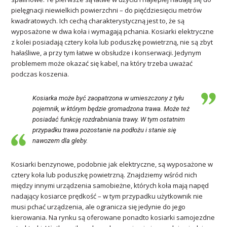
pielęgnacji niewielkich powierzchni – do pięćdziesięciu metrów
kwadratowych. Ich cechą charakterystyczną jest to, że są
wyposażone w dwa koła i wymagają pchania. Kosiarki elektryczne
z kolei posiadają cztery koła lub poduszkę powietrzną, nie są zbyt
hałaśliwe, a przy tym łatwe w obsłudze i konserwacji. Jedynym
problemem może okazać się kabel, na który trzeba uważać
podczas koszenia.
Kosiarka może być zaopatrzona w umieszczony z tyłu
pojemnik, w którym będzie gromadzona trawa. Może też
posiadać funkcję rozdrabniania trawy. W tym ostatnim
przypadku trawa pozostanie na podłożu i stanie się
nawozem dla gleby.
Kosiarki benzynowe, podobnie jak elektryczne, są wyposażone w
cztery koła lub poduszkę powietrzną. Znajdziemy wśród nich
między innymi urządzenia samobieżne, których koła mają napęd
nadający kosiarce prędkość – w tym przypadku użytkownik nie
musi pchać urządzenia, ale ogranicza się jedynie do jego
kierowania. Na rynku są oferowane ponadto kosiarki samojezdne