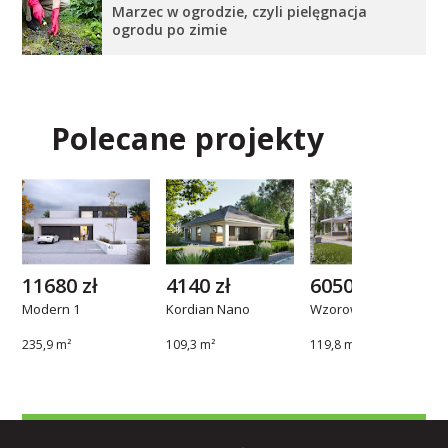
Marzec w ogrodzie, czyli pielęgnacja
ogrodu po zimie
Polecane projekty
11680 zł
4140 zł
6050 zł
Modern 1
Kordian Nano
Wzorowy 2
235,9 m²
109,3 m²
119,8 m²