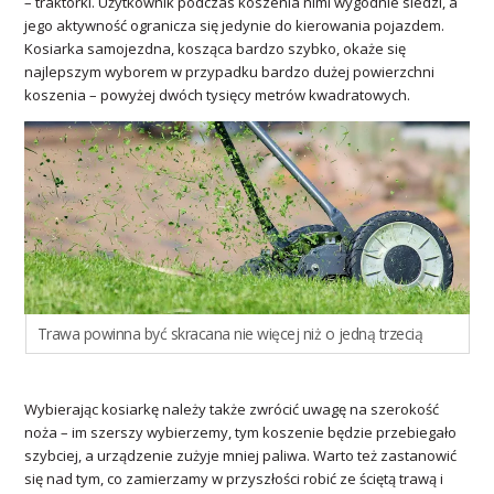
– traktorki. Użytkownik podczas koszenia nimi wygodnie siedzi, a
jego aktywność ogranicza się jedynie do kierowania pojazdem.
Kosiarka samojezdna, kosząca bardzo szybko, okaże się
najlepszym wyborem w przypadku bardzo dużej powierzchni
koszenia – powyżej dwóch tysięcy metrów kwadratowych.
Trawa powinna być skracana nie więcej niż o jedną trzecią
Wybierając kosiarkę należy także zwrócić uwagę na szerokość
noża – im szerszy wybierzemy, tym koszenie będzie przebiegało
szybciej, a urządzenie zużyje mniej paliwa. Warto też zastanowić
się nad tym, co zamierzamy w przyszłości robić ze ściętą trawą i