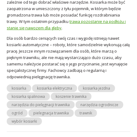
zależnie od tego dobrać właściwe narzędzie. Kosiarka może być
zaopatrzona w umieszczony z tyłu pojemnik, w którym będzie
gromadzona trawa lub może posiadać funkcję rozdrabniania
trawy. W tym ostatnim przypadku
trawa pozostanie na podłożu i
stanie się nawozem dla gleby
.
Dla osób bardzo ceniących swój czas i wygodę istnieją nawet
kosiarki automatyczne – roboty, które samodzielnie wykonują całą
pracę. Jeszcze innym rozwiązaniem dla osób, które marzą o
pięknym trawniku, ale nie mają wystarczająco dużo czasu, aby
samemu należycie postarać się o jego przycinanie, jest wynajęcie
specjalistycznej firmy. Fachowcy zadbają o regularną i
odpowiednią pielęgnację trawnika.
kosiarka
kosiarka elektryczna
kosiarka jezdna
kosiarka spalinowa
koszenie trawnika
narzędzia do pielęgnacji trawnika
narzędzia ogrodnicze
ogród
pielegnacja trawnika
trawnik
wybór kosiarki