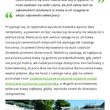
może wydawać się nader często, ale jeśli zależy nam na
odpowiednich rezultatach, to trzeba w ich osiągnięcie
włożyć odpowiedni nakład pracy.
Przyjmuje się, że optymalna wysokość trawnika wynosi dwa
centymetry, a powinien on być zazwyczaj skracany nie więcej niż o
jedną trzecią. Warto przy tym zwrócić uwagę na to, że trawa
rosnącą w zacienionych miejscach nie wymaga tak częstego
koszenia, co powierzchnia wystawiona na dużo częstsze
działanie promieni słonecznych. Niektórzy uważają, że najlepszą
porą na koszenie trawy są godziny przedpołudniowe, gdy zieleń
nie jest już mokra, ale nadal pozostaje elastyczna. Inni fachowcy z
kolei twierdzą, że pora dnia nie ma znaczenia dla koszenia trawy;
ważne jedynie, aby nie kosić z samego rana, gdy na zieleni
pozostaje rosa.
Ostatnie koszenie w sezonie powinno zostać
wykonane pod koniec października
, a długość pozostawionej
wówczas trawy najlepiej, gdyby wynosiła osiem do dziesięciu
centymetrów.