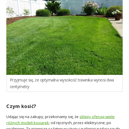
Przyjmuje się, że optymalna wysokość trawnika wynosi dwa
centymetry
Czym kosić?
Udając się na zakupy, przekonamy się, że
sklepy oferują wiele
różnych modeli kosiarek
; od ręcznych, przez elektryczne, po
spalinowe. Te pierwsze są łatwe w użyciu i najlepiej nadają się do