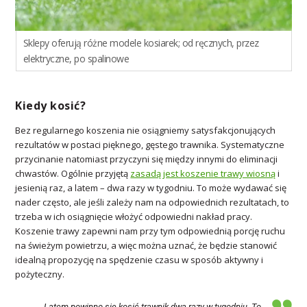
Sklepy oferują różne modele kosiarek; od ręcznych, przez
elektryczne, po spalinowe
Kiedy kosić?
Bez regularnego koszenia nie osiągniemy satysfakcjonujących
rezultatów w postaci pięknego, gęstego trawnika. Systematyczne
przycinanie natomiast przyczyni się między innymi do eliminacji
chwastów. Ogólnie przyjętą
zasadą jest koszenie trawy wiosną
i
jesienią raz, a latem – dwa razy w tygodniu. To może wydawać się
nader często, ale jeśli zależy nam na odpowiednich rezultatach, to
trzeba w ich osiągnięcie włożyć odpowiedni nakład pracy.
Koszenie trawy zapewni nam przy tym odpowiednią porcję ruchu
na świeżym powietrzu, a więc można uznać, że będzie stanowić
idealną propozycję na spędzenie czasu w sposób aktywny i
pożyteczny.
Latem powinno się kosić trawnik dwa razy w tygodniu. To