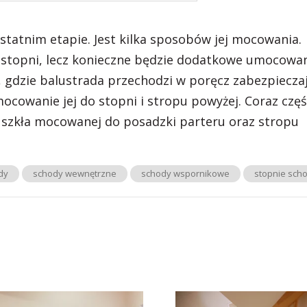
statnim etapie. Jest kilka sposobów jej mocowania.
o stopni, lecz konieczne będzie dodatkowe umocowa
u, gdzie balustrada przechodzi w poręcz zabezpiecza
ocowanie jej do stopni i stropu powyżej. Coraz częś
li szkła mocowanej do posadzki parteru oraz stropu
dy
schody wewnętrzne
schody wspornikowe
stopnie sch