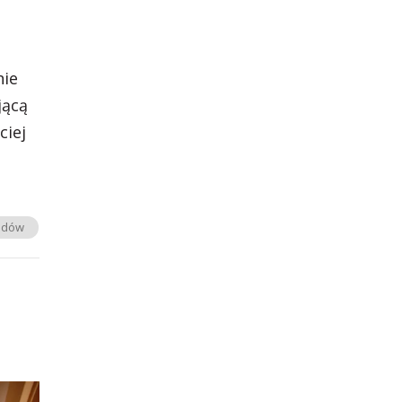
nie
jącą
ciej
odów