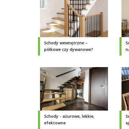
Schody wewnętrzne –
S
półkowe czy dywanowe?
n
Zalety, wady,
charakterystyka
Schody - ażurowe, lekkie,
S
efektowne
s