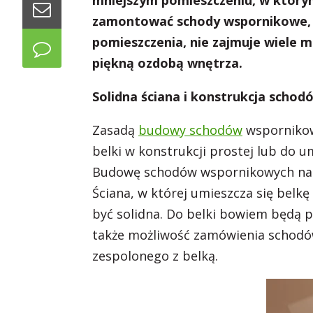
mniejszym pomieszczeniu, w którym
zamontować schody wspornikowe, kt
pomieszczenia, nie zajmuje wiele 
piękną ozdobą wnętrza.
Solidna ściana i konstrukcja schod
Zasadą
budowy schodów
wspornikow
belki w konstrukcji prostej lub do u
Budowę schodów wspornikowych nale
Ściana, w której umieszcza się belk
być solidna. Do belki bowiem będą p
także możliwość zamówienia schodó
zespolonego z belką.