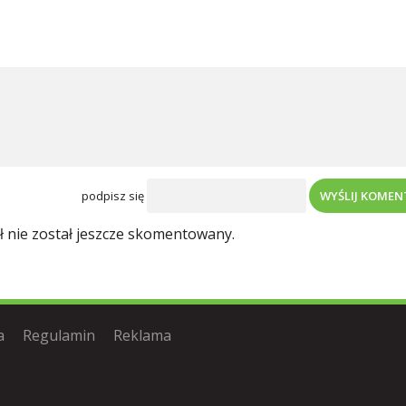
to kosztuje?
podpisz się
WYŚLIJ KOME
ł nie został jeszcze skomentowany.
a
Regulamin
Reklama