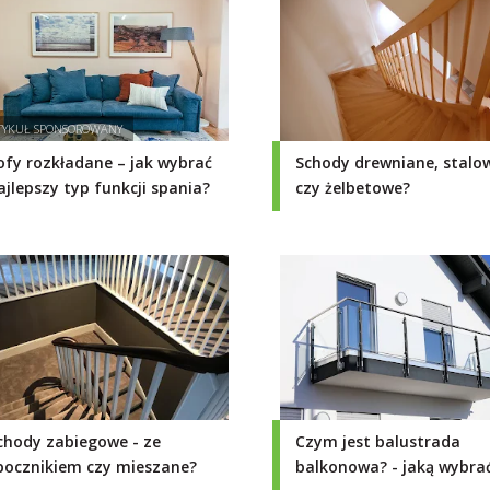
ofy rozkładane – jak wybrać
Schody drewniane, stalo
ajlepszy typ funkcji spania?
czy żelbetowe?
chody zabiegowe - ze
Czym jest balustrada
pocznikiem czy mieszane?
balkonowa? - jaką wybrać