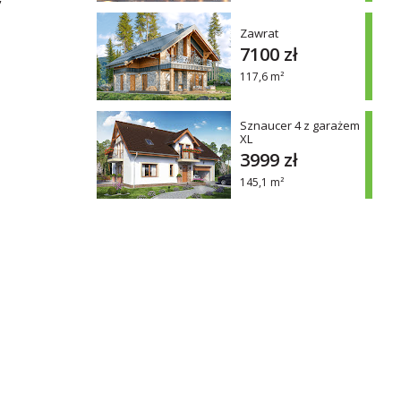
u
Zawrat
7100 zł
117,6 m²
Sznaucer 4 z garażem
XL
3999 zł
145,1 m²