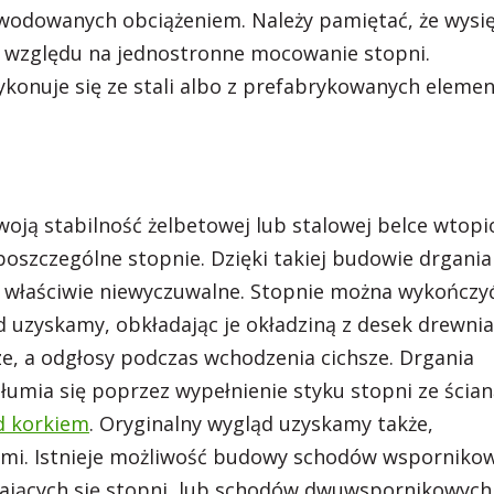
wodowanych obciążeniem. Należy pamiętać, że wysię
ze względu na jednostronne mocowanie stopni.
ykonuje się ze stali albo z prefabrykowanych eleme
oją stabilność żelbetowej lub stalowej belce wtopi
poszczególne stopnie. Dzięki takiej budowie drgania
 właściwie niewyczuwalne. Stopnie można wykończy
uzyskamy, obkładając je okładziną z desek drewnia
ze, a odgłosy podczas wchodzenia cichsze. Drgania
umia się poprzez wypełnienie styku stopni ze ścian
d korkiem
. Oryginalny wygląd uzyskamy także,
ymi. Istnieje możliwość budowy schodów wsporniko
kających się stopni, lub schodów dwuwspornikowych