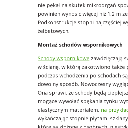
nie pękał na skutek mikrodrgań spo
powinien wynosić więcej niż 1,2 m 
Podkonstrukcje stopni najczęściej w
żelbetowych.
Montaż schodów wspornikowych
Schody wspornikowe
zawdzięczają sw
w ścianę, w którą zakotwiono także 
podczas wchodzenia po schodach są
dowolny sposób. Nowoczesny wygląd 
Ona sprawi, że schody będą cieplejs
mogące wywołać spękania tynku wytł
elastycznym materiałem,
na przykła
wykańczając stopnie płytami szklan
które są złożone z osobnych, niesty