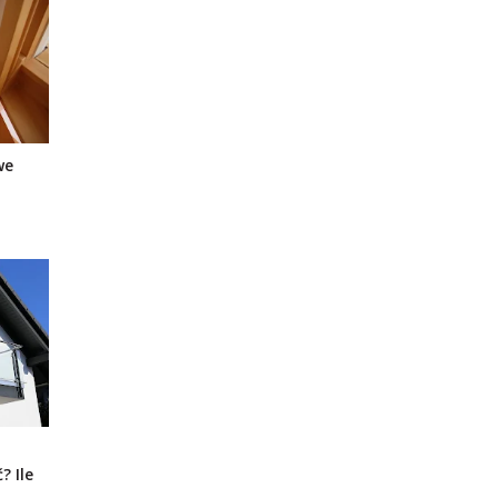
we
? Ile