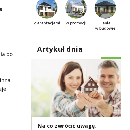
e
Z aranżacjami
W promocji
Tanie
w budowie
Artykuł dnia
ia do
winna
eje
Na co zwrócić uwagę,