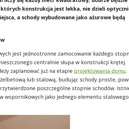
 liczy się każdy metr kwadratowy, dobrze będzie
órych konstrukcja jest lekka, nie dzieli optyczni
miejsca, a schody wybudowane jako ażurowe będą
ów
ych jest jednostronne zamocowanie każdego stopn
mieszczonego centralnie słupa w konstrukcji krętej.
ży zaplanować już na etapie
projektowania domu
.
ę żelbetową lub stalową, budując schody proste, po
rzytwierdzone poszczególne stopnie schodów. Istni
w wspornikowych jako jednego elementu stalowego