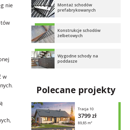
g nie
Montaż schodów
prefabrykowanych
ntów
Konstrukcje schodów
żelbetowych
Wygodne schody na
onej
poddasze
ć w
nych.
Polecane projekty
ą
Tracja 10
3799 zł
wych,
89,85 m²
,