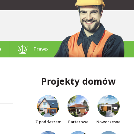
e
Prawo
Projekty domów
Z poddaszem
Parterowe
Nowoczesne