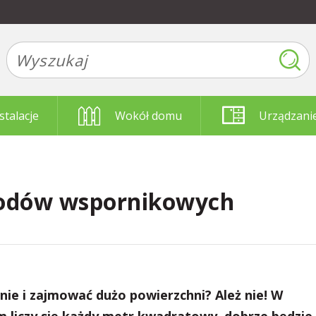
stalacje
Wokół domu
Urządzani
hodów wspornikowych
e i zajmować dużo powierzchni? Ależ nie! W