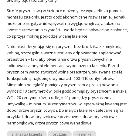
otwarty bądź też zamykany.
Strefę prysznicową w łazience możemy też wydzielić za pomocą
montażu zasłonki. Jest to dość ekonomiczne rozwiązanie, jednak
może ono negatywnie wpływać na wygląd wnętrza, a także na
kwestie utrzymania czystości – woda będzie spływać po zasłonce,
co sprzyja mokrej podłodze w całej łazience.
Natomiast decydując się na prysznic bez brodzika z zamykaną
kabiną, szczególnie ważne jest, aby odpowiednio zaplanować
przestrzeń – tak, aby otwieranie drzwi prysznicowych nie
kolidowało z innymi elementami wyposażenia łazienki. Przed
prysznicem warto stworzyć wolną przestrzeń, tak zwaną strefę
funkcjonalną, najlepiej o wymiarach 100×110 centymetrów.
Minimalna odległość pomiędzy prysznicem a pralką powinna
wynosić 10 centymetrów, odległość pomiędzy prysznicem a miską
WC – 20 centymetrów, a odległość pomiędzy prysznicem a
umywalką – minimum 30 centymetrów. Kolejną ważną kwestią jest
dobór drzwi prysznicowych. Do małych łazienek zalecane są na
przykład: drzwi prysznicowe przesuwne, drzwi prysznicowe
harmonijkowe, drzwi prysznicowe wahadłowe.
aranżacja łazienki
prysznic
łazienka