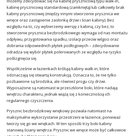
możemy zdecydować się na kabinę prysznicową typu walk-in,
kabinę prysznicową standardową (zamkniętą) lub całkowity brak
kabiny prysznicowej (między innymi stworzenie prysznica we
wnęce oraz zastąpienie zasłonką drzwi i ścian kabiny). Bez
względu na to, czy wybierzemy wersję z kabiną, czy bez, to
stworzenie prysznica bezbrodzikowego wymaga od nas montażu
odpływu, przygotowania spadku, izolacji przeciw wilgoci oraz
dobrania odpowiednich płytek podłogowych – zdecydowanie
odradza się wybór płytek polerowanych ze względu na ryzyko
poślizgnięcia się.
Współcześnie w łazienkach królują kabiny walk-in, które
odznaczają się otwartą konstrukcją. Oznacza to, że nie tylko
pozbawione są brodzika, ale również progu czy drzwi.
Wyposażone są natomiast w przeszklone boki, które nadają
wnętrzu charakteru, jednak wiążą się z koniecznością ich
regularnego czyszczenia.
Prysznic bezbrodzikowy wnękowy pozwala natomiast na
maksymalne wykorzystanie przestrzeni w łazience, ponieważ
tworzy się go we wnękach. W ten sposób trzy boki kabiny
stanowią ściany wnętrza. Prysznic we wnęce może być całkowicie