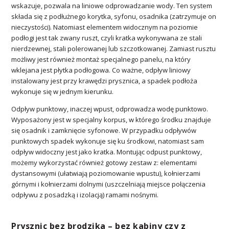
wskazuje, pozwala na liniowe odprowadzanie wody. Ten system
składa się z podłużnego korytka, syfonu, osadnika (zatrzymuje on
nieczystości). Natomiast elementem widocznym na poziomie
podłogi jest tak zwany ruszt, czyli kratka wykonywana ze stali
nierdzewnej, stali polerowanej lub szczotkowanej. Zamiast rusztu
możliwy jest również montaż specjalnego panelu, na który
wklejana jest płytka podłogowa. Co ważne, odpływ liniowy
instalowany jest przy krawędzi prysznica, a spadek podłoża
wykonuje się w jednym kierunku.
Odpływ punktowy, inaczej wpust, odprowadza wodę punktowo.
Wyposażony jest w specjalny korpus, w którego środku znajduje
się osadnik i zamknięcie syfonowe. W przypadku odpływów
punktowych spadek wykonuje się ku środkowi, natomiast sam
odpływ widoczny jest jako kratka. Montując odpust punktowy,
możemy wykorzystać również gotowy zestaw z: elementami
dystansowymi (ułatwiają poziomowanie wpustu), kołnierzami
górnymi i kołnierzami dolnymi (uszczelniają miejsce połączenia
odpływu z posadzką i izolacją) ramami nośnymi.
Prysznic bez brodzika – bez kabiny czy z