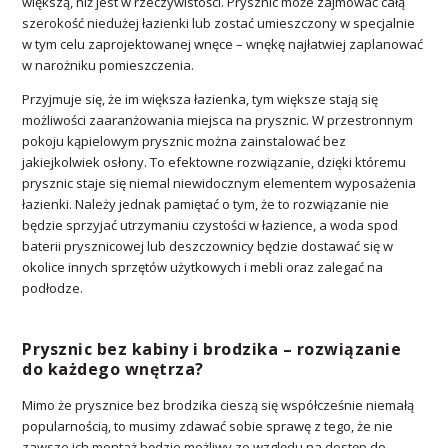
większą, niż jest w rzeczywistości. Prysznic może zajmować całą
szerokość niedużej łazienki lub zostać umieszczony w specjalnie
w tym celu zaprojektowanej wnęce – wnękę najłatwiej zaplanować
w narożniku pomieszczenia.
Przyjmuje się, że im większa łazienka, tym większe stają się
możliwości zaaranżowania miejsca na prysznic. W przestronnym
pokoju kąpielowym prysznic można zainstalować bez
jakiejkolwiek osłony. To efektowne rozwiązanie, dzięki któremu
prysznic staje się niemal niewidocznym elementem wyposażenia
łazienki. Należy jednak pamiętać o tym, że to rozwiązanie nie
będzie sprzyjać utrzymaniu czystości w łazience, a woda spod
baterii prysznicowej lub deszczownicy będzie dostawać się w
okolice innych sprzętów użytkowych i mebli oraz zalegać na
podłodze.
Prysznic bez kabiny i brodzika – rozwiązanie
do każdego wnętrza?
Mimo że prysznice bez brodzika cieszą się współcześnie niemałą
popularnością, to musimy zdawać sobie sprawę z tego, że nie
zawsze ich montaż będzie możliwy ze względu na dostęp do