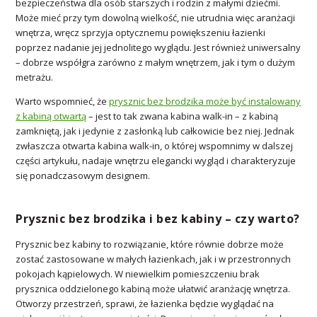
bezpieczeństwa dla osób starszych i rodzin z małymi dziećmi.
Może mieć przy tym dowolną wielkość, nie utrudnia więc aranżacji
wnętrza, wręcz sprzyja optycznemu powiększeniu łazienki
poprzez nadanie jej jednolitego wyglądu. Jest również uniwersalny
– dobrze współgra zarówno z małym wnętrzem, jak i tym o dużym
metrażu.
Warto wspomnieć, że
prysznic bez brodzika może być instalowany
z kabiną otwartą
– jest to tak zwana kabina walk-in – z kabiną
zamkniętą, jak i jedynie z zasłonką lub całkowicie bez niej. Jednak
zwłaszcza otwarta kabina walk-in, o której wspomnimy w dalszej
części artykułu, nadaje wnętrzu elegancki wygląd i charakteryzuje
się ponadczasowym designem.
Prysznic bez brodzika i bez kabiny – czy warto?
Prysznic bez kabiny to rozwiązanie, które równie dobrze może
zostać zastosowane w małych łazienkach, jak i w przestronnych
pokojach kąpielowych. W niewielkim pomieszczeniu brak
prysznica oddzielonego kabiną może ułatwić aranżację wnętrza.
Otworzy przestrzeń, sprawi, że łazienka będzie wyglądać na