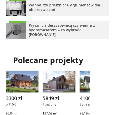
Wanna czy prysznic? 6 argumentów dla
obu rozwiązań
Prysznic z deszczownicą czy wanna z
hydromasażem – co wybrać?
[PORÓWNANIE]
Polecane projekty
3300 zł
5849 zł
4100 zł
L-116-5
Pogodny
Synezjusz PS
96,04 m²
137,62 m²
99,19 m²