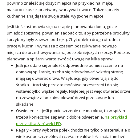
powinno znaleźć się dosyć miejsca na przykład na: mąkę,
makaron, kaszę, przetwory, warzywa i owoce. Także sprzęty
kuchenne znajdą tam swoje stałe, wygodne miejsce.
Jeśli ktoś zastanawia się na etapie planowania domu, gdzie
umieścić spiżarnię, powinien zadbać o to, aby potrzebne produkty
i przybory były zawsze pod ręką. Zbyt daleka droga utrudnia
pracę w kuchni i wymusza z czasem poszukiwanie nowego
miejsca do przechowywania najpotrzebniejszych rzeczy. Podczas
planowania spiżarni warto zwrócić uwagę na kilka spraw.
Jeśli już udało się znaleźć odpowiednie pomieszczenie na
domową spiżarnię, trzeba się zdecydować, w którą stronę
mają się otwierać drzwi. W sytuacji, gdy otwierają się do
środka – traci się przez to mnóstwo przestrzeni i da się
wstawić tylko wąskie regały. Najlepiej jest więc otwierać drzwi
na zewnątrz albo zainstalować drzwi przesuwne lub
składane.
Oświetlenie – jeśli pomieszczenie nie ma okna, to w spiżarni
trzeba koniecznie zapewnić dobre oświetlenie,
na przykład
przez kilka żarówek LED
.
Regały – przy wyborze półek chodzi nie tylko o materiał, ale o
wielkość poszczególnych części regałów. Jeśli mają tam być