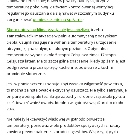
izolowane termicznie; nawet w piwnicy należy się liczyć z
temperaturą pokojową. Z użyciem kontrolowanej wentylacji i
regularnego osuszania da się nawet w szczelnym budynku
zorganizować
pomieszczenie na spiżarnię
.
Skoro naturalna klimatyzacja nie jest możliwa
, trzeba
zainstalować klimatyzację w pełni automatyczną z odzyskiem
ciepła. Czujnik reaguje na wahania temperatury i urządzenie
utrzymuje ją na stałym, ustalonym poziomie. Optymalna
temperatura wynosi około 5 stopni Celsjusza zimą i 17 stopni
Celsjusza latem. Ma to szczególne znaczenie, kiedy spiżarnia jest
podgrzewana przez sprzęty kuchenne, powietrze z kuchni i
promienie słoneczne.
Jeśli w pomieszczeniu panuje zbyt wysoka wilgotność powietrza,
to można zainstalować elektryczny osuszacz. Nie tylko zatrzymuje
on parę wodną, ale też filtruje zapachy i drobne cząsteczki pyłu, a
częściowo również owady. Idealna wilgotność w spiżarni to około
70%.
Nie należy lekceważyć właściwej wilgotności powietrza i
temperatury, ponieważ wiele produktów spożywczych z natury
zawiera pewne bakterie i zarodniki grzybów. W sprzyjających