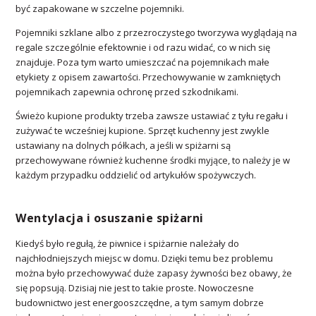
być zapakowane w szczelne pojemniki.
Pojemniki szklane albo z przezroczystego tworzywa wyglądają na
regale szczególnie efektownie i od razu widać, co w nich się
znajduje. Poza tym warto umieszczać na pojemnikach małe
etykiety z opisem zawartości. Przechowywanie w zamkniętych
pojemnikach zapewnia ochronę przed szkodnikami.
Świeżo kupione produkty trzeba zawsze ustawiać z tyłu regału i
zużywać te wcześniej kupione. Sprzęt kuchenny jest zwykle
ustawiany na dolnych półkach, a jeśli w spiżarni są
przechowywane również kuchenne środki myjące, to należy je w
każdym przypadku oddzielić od artykułów spożywczych.
Wentylacja i osuszanie spiżarni
Kiedyś było regułą, że piwnice i spiżarnie należały do
najchłodniejszych miejsc w domu. Dzięki temu bez problemu
można było przechowywać duże zapasy żywności bez obawy, że
się popsują. Dzisiaj nie jest to takie proste. Nowoczesne
budownictwo jest energooszczędne, a tym samym dobrze