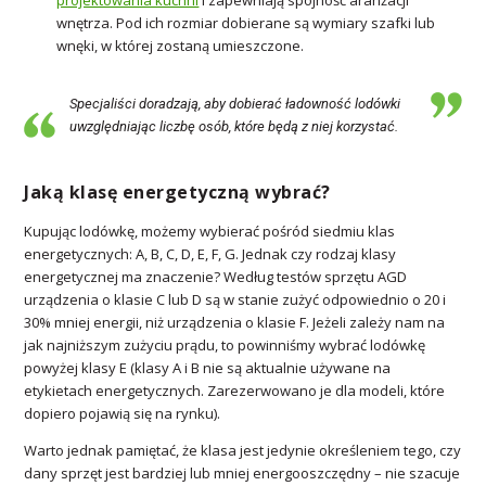
wnętrza. Pod ich rozmiar dobierane są wymiary szafki lub
wnęki, w której zostaną umieszczone.
Specjaliści doradzają, aby dobierać ładowność lodówki
uwzględniając liczbę osób, które będą z niej korzystać.
Jaką klasę energetyczną wybrać?
Kupując lodówkę, możemy wybierać pośród siedmiu klas
energetycznych: A, B, C, D, E, F, G. Jednak czy rodzaj klasy
energetycznej ma znaczenie? Według testów sprzętu AGD
urządzenia o klasie C lub D są w stanie zużyć odpowiednio o 20 i
30% mniej energii, niż urządzenia o klasie F. Jeżeli zależy nam na
jak najniższym zużyciu prądu, to powinniśmy wybrać lodówkę
powyżej klasy E (klasy A i B nie są aktualnie używane na
etykietach energetycznych. Zarezerwowano je dla modeli, które
dopiero pojawią się na rynku).
Warto jednak pamiętać, że klasa jest jedynie określeniem tego, czy
dany sprzęt jest bardziej lub mniej energooszczędny – nie szacuje