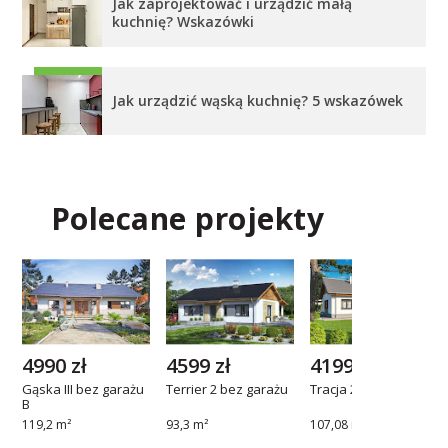
Jak zaprojektować i urządzić małą
kuchnię? Wskazówki
Jak urządzić wąską kuchnię? 5 wskazówek
Polecane projekty
4990 zł
4599 zł
4199 zł
Gąska III bez garażu
Terrier 2 bez garażu
Tracja 2 G1
B
119,2 m²
93,3 m²
107,08 m²