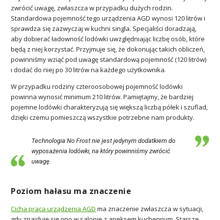
zwrócić uwagę, zwłaszcza w przypadku dużych rodzin.
Standardowa pojemność tego urządzenia AGD wynosi 120 litrów i
sprawdza się zazwyczaj w kuchni singla. Specjaliści doradzają,
aby dobierać ładowność lodówki uwzględniając liczbę osób, które
będą z niej korzystać. Przyjmuje się, że dokonując takich obliczeń,
powinniśmy wziąć pod uwagę standardową pojemność (120 litrów)
i dodać do niej po 30 litrów na każdego użytkownika.
W przypadku rodziny czteroosobowej pojemność lodówki
powinna wynosić minimum 210 litrów. Pamiętajmy, że bardziej
pojemne lodówki charakteryzują się większą liczbą półek i szuflad,
dzięki czemu pomieszczą wszystkie potrzebne nam produkty.
Technologia No Frost nie jest jedynym dodatkiem do
wyposażenia lodówki, na który powinniśmy zwrócić
uwagę.
Poziom hałasu ma znaczenie
Cicha praca urządzenia AGD
ma znaczenie zwłaszcza w sytuacji,
gdy znajduje się ono w salonie z aneksem kuchennym. Starsze