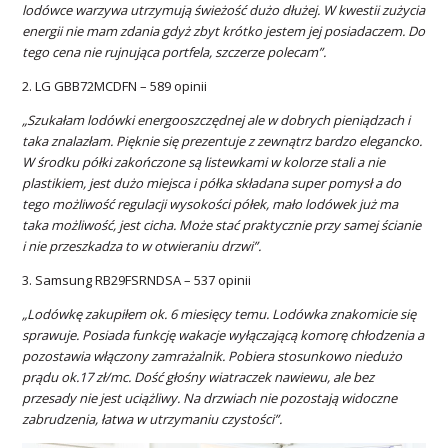
lodówce warzywa utrzymują świeżość dużo dłużej. W kwestii zużycia
energii nie mam zdania gdyż zbyt krótko jestem jej posiadaczem. Do
tego cena nie rujnująca portfela, szczerze polecam”.
2. LG GBB72MCDFN – 589 opinii
„Szukałam lodówki energooszczędnej ale w dobrych pieniądzach i
taka znalazłam. Pięknie się prezentuje z zewnątrz bardzo elegancko.
W środku półki zakończone są listewkami w kolorze stali a nie
plastikiem, jest dużo miejsca i półka składana super pomysł a do
tego możliwość regulacji wysokości półek, mało lodówek już ma
taka możliwość, jest cicha. Może stać praktycznie przy samej ścianie
i nie przeszkadza to w otwieraniu drzwi”.
3. Samsung RB29FSRNDSA – 537 opinii
„Lodówkę zakupiłem ok. 6 miesięcy temu. Lodówka znakomicie się
sprawuje. Posiada funkcję wakacje wyłączającą komorę chłodzenia a
pozostawia włączony zamrażalnik. Pobiera stosunkowo niedużo
prądu ok.17 zł/mc. Dość głośny wiatraczek nawiewu, ale bez
przesady nie jest uciążliwy. Na drzwiach nie pozostają widoczne
zabrudzenia, łatwa w utrzymaniu czystości”.