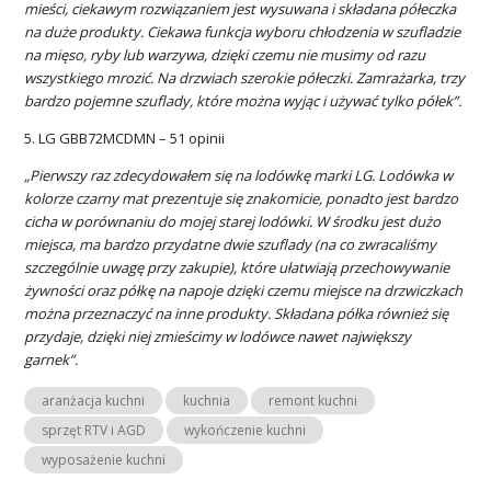
mieści, ciekawym rozwiązaniem jest wysuwana i składana półeczka
na duże produkty. Ciekawa funkcja wyboru chłodzenia w szufladzie
na mięso, ryby lub warzywa, dzięki czemu nie musimy od razu
wszystkiego mrozić. Na drzwiach szerokie półeczki. Zamrażarka, trzy
bardzo pojemne szuflady, które można wyjąc i używać tylko półek”.
5. LG GBB72MCDMN – 51 opinii
„Pierwszy raz zdecydowałem się na lodówkę marki LG. Lodówka w
kolorze czarny mat prezentuje się znakomicie, ponadto jest bardzo
cicha w porównaniu do mojej starej lodówki. W środku jest dużo
miejsca, ma bardzo przydatne dwie szuflady (na co zwracaliśmy
szczególnie uwagę przy zakupie), które ułatwiają przechowywanie
żywności oraz półkę na napoje dzięki czemu miejsce na drzwiczkach
można przeznaczyć na inne produkty. Składana półka również się
przydaje, dzięki niej zmieścimy w lodówce nawet największy
garnek”.
aranżacja kuchni
kuchnia
remont kuchni
sprzęt RTV i AGD
wykończenie kuchni
wyposażenie kuchni