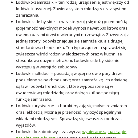
Lodówko-zamrażalki – ten rodzaj urządzenia jest większy od
lodówki klasycznej. Zawiera system chłodzący oraz system
zamrażania.
Lodówki side by side – charakteryzują się dużą pojemnością
(pojemność niektórych modeli wynosi nawet 600 litrów) oraz
dwiema parami drzwi otwieranymi na zewnątrz. Zazwyczaj z
jednej strony lodówki znajduje się zamrażalka, a z drugiej
standardowa chłodziarka. Ten typ urządzenia sprawdzi się
zwłaszcza wśród rodzin wielodzietnych oraz w kuchni ze
stosunkowo dużym metrażem. Lodówki side by side nie
występują w wersji do zabudowy.
Lodówki multidoor – posiadają więcej niż dwie pary drzwi i
podzielone są na chłodziarkę oraz zamrażalkę. Ich odmianą
są tzw. lodówki french door, które wyposażone są w
dwudrzwiową chłodziarkę oraz dolną szufladę pełniącą
funkcję zamrażalki.
Lodówki turystyczne – charakteryzują się małym rozmiarem
oraz lekkością. Można je przenosić i wyłożyć specjalnymi
wkładami chłodzącymi. Sprawdzą się zwłaszcza podczas
wyjazdów.
Lodówki do zabudowy – zazwyczaj
wybierane są na etapie
projektowania kuchni
i zapewniają spójność aranżacji