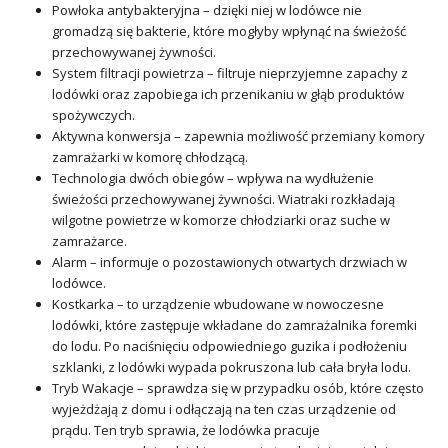
Powłoka antybakteryjna – dzięki niej w lodówce nie
gromadzą się bakterie, które mogłyby wpłynąć na świeżość
przechowywanej żywności.
System filtracji powietrza – filtruje nieprzyjemne zapachy z
lodówki oraz zapobiega ich przenikaniu w głąb produktów
spożywczych.
Aktywna konwersja – zapewnia możliwość przemiany komory
zamrażarki w komorę chłodzącą.
Technologia dwóch obiegów – wpływa na wydłużenie
świeżości przechowywanej żywności. Wiatraki rozkładają
wilgotne powietrze w komorze chłodziarki oraz suche w
zamrażarce.
Alarm – informuje o pozostawionych otwartych drzwiach w
lodówce.
Kostkarka – to urządzenie wbudowane w nowoczesne
lodówki, które zastępuje wkładane do zamrażalnika foremki
do lodu. Po naciśnięciu odpowiedniego guzika i podłożeniu
szklanki, z lodówki wypada pokruszona lub cała bryła lodu.
Tryb Wakacje – sprawdza się w przypadku osób, które często
wyjeżdżają z domu i odłączają na ten czas urządzenie od
prądu. Ten tryb sprawia, że lodówka pracuje