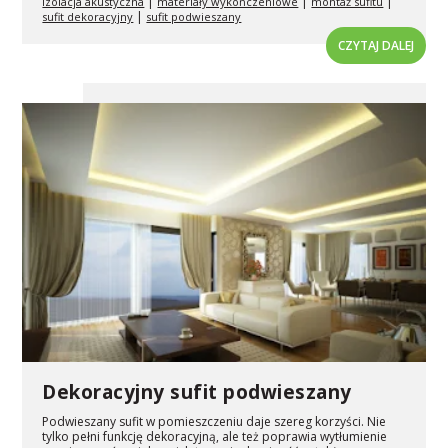
|
|
|
izolacja akustyczna
materiały wykończeniowe
montaż sufitu
|
sufit dekoracyjny
sufit podwieszany
CZYTAJ DALEJ
Dekoracyjny sufit podwieszany
Podwieszany sufit w pomieszczeniu daje szereg korzyści. Nie
tylko pełni funkcję dekoracyjną, ale też poprawia wytłumienie