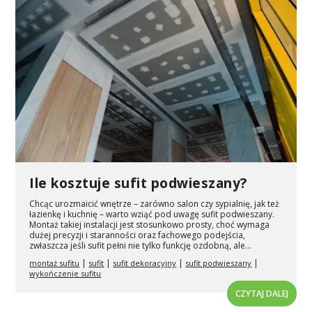
Ile kosztuje sufit podwieszany?
Chcąc urozmaicić wnętrze – zarówno salon czy sypialnię, jak też
łazienkę i kuchnię – warto wziąć pod uwagę sufit podwieszany.
Montaż takiej instalacji jest stosunkowo prosty, choć wymaga
dużej precyzji i staranności oraz fachowego podejścia,
zwłaszcza jeśli sufit pełni nie tylko funkcję ozdobną, ale...
|
|
|
|
montaż sufitu
sufit
sufit dekoracyjny
sufit podwieszany
wykończenie sufitu
CZYTAJ DALEJ