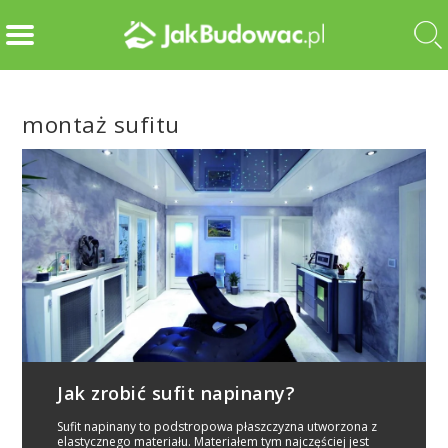
montaż sufitu
Jak zrobić sufit napinany?
Sufit napinany to podstropowa płaszczyzna utworzona z
elastycznego materiału. Materiałem tym najczęściej jest