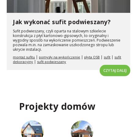
Jak wykonać sufit podwieszany?
Sufit podwieszany, czyli oparta na stalowym szkielecie
konstrukcja z płyt kartonowo-gipsowych, to oryginalny i
wygodny sposób na wykończenie pomieszczeń. Podwieszenie
pozwala m.in. na zamaskowanie uszkodzonego stropu lub
ukrycie instalacji.
|
|
|
|
montaż sufitu
pomysły na wykończenie
płyta OSB
sufit
sufit
|
dekoracyjny
sufit podwieszany
CZYTAJ DALEJ
Projekty domów