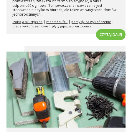
pomieszczeń, zwiększa ich termoizolacyjność, a także
odporność ogniową. To nowoczesne rozwiązanie jest
stosowane nie tylko w biurach, ale także we wnętrzach domów
jednorodzinnych...
|
|
|
izolacja akustyczna
montaż sufitu
pomysły na wykończenie
|
prace wykończeniowe
płyty gipsowo-kartonowe
CZYTAJ DALEJ