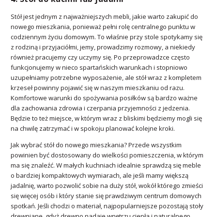
Stół jest jednym z najważniejszych mebli, jakie warto zakupić do
nowego mieszkania, ponieważ pełni rolę centralnego punktu w
codziennym życiu domowym. To właśnie przy stole spotykamy się
z rodziną i przyjaciółmi, jemy, prowadzimy rozmowy, a niekiedy
również pracujemy czy uczymy się. Po przeprowadzce często
funkcjonujemy w nieco spartańskich warunkach i stopniowo
uzupełniamy potrzebne wyposażenie, ale stół wraz z kompletem
krzeseł powinny pojawić się w naszym mieszkaniu od razu.
Komfortowe warunki do spożywania posiłków są bardzo ważne
dla zachowania zdrowia i czerpania przyjemności z jedzenia.
Będzie to też miejsce, w którym wraz z bliskimi będziemy mogli się
na chwilę zatrzymać i w spokoju planować kolejne kroki.
Jak wybrać stół do nowego mieszkania? Przede wszystkim
powinien być dostosowany do wielkości pomieszczenia, w którym
ma się znaleźć. W małych kuchniach idealnie sprawdzą się meble
o bardziej kompaktowych wymiarach, ale jeśli mamy większą
jadalnię, warto pozwolić sobie na duży stół, wokół którego zmieści
się więcej osób i który stanie się prawdziwym centrum domowych
spotkań. Jeśli chodzi o materiał, najpopularniejsze pozostają stoły
drewniane, gdyż drewno nadaje wnętrzu ciepła i naturalnego