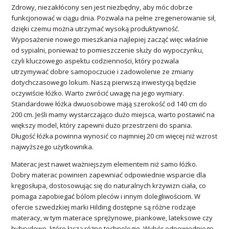
Zdrowy, niezakłócony sen jest niezbędny, aby móc dobrze
funkcjonować w ciągu dnia. Pozwala na pełne zregenerowanie sił,
dzięki czemu można utrzymać wysoką produktywność.
Wyposażenie nowego mieszkania najlepiej zacząć więc właśnie
od sypialni, ponieważ to pomieszczenie służy do wypoczynku,
czyli kluczowego aspektu codzienności, który pozwala
utrzymywać dobre samopoczucie i zadowolenie ze zmiany
dotychczasowego lokum. Naszą pierwszą inwestycją będzie
oczywiście łóżko. Warto zwrócić uwagę na jego wymiary.
Standardowe łóżka dwuosobowe mają szerokość od 140 cm do
200 cm. Jeśli mamy wystarczająco dużo miejsca, warto postawić na
większy model, który zapewni dużo przestrzeni do spania.
Długość łóżka powinna wynosić co najmniej 20 cm więcej niż wzrost
najwyższego użytkownika.
Materac jest nawet ważniejszym elementem niż samo łóżko.
Dobry materac powinien zapewniać odpowiednie wsparcie dla
kręgosłupa, dostosowując się do naturalnych krzywizn ciała, co
pomaga zapobiegać bólom pleców i innym dolegliwościom. W
ofercie szwedzkiej marki Hilding dostępne są różne rodzaje
materacy, w tym materace sprężynowe, piankowe, lateksowe czy
hybrydowe, które łączą różne technologie. Wybór odpowiedniego