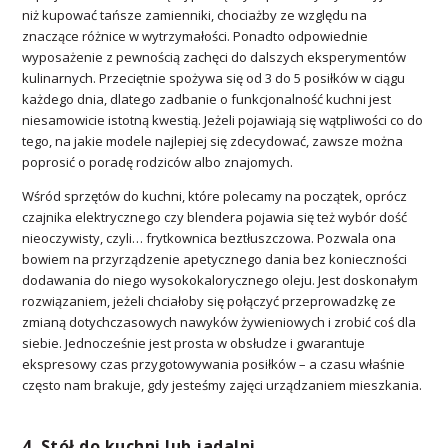
niż kupować tańsze zamienniki, chociażby ze względu na
znaczące różnice w wytrzymałości. Ponadto odpowiednie
wyposażenie z pewnością zachęci do dalszych eksperymentów
kulinarnych. Przeciętnie spożywa się od 3 do 5 posiłków w ciągu
każdego dnia, dlatego zadbanie o funkcjonalność kuchni jest
niesamowicie istotną kwestią. Jeżeli pojawiają się wątpliwości co do
tego, na jakie modele najlepiej się zdecydować, zawsze można
poprosić o poradę rodziców albo znajomych.
Wśród sprzętów do kuchni, które polecamy na początek, oprócz
czajnika elektrycznego czy blendera pojawia się też wybór dość
nieoczywisty, czyli… frytkownica beztłuszczowa. Pozwala ona
bowiem na przyrządzenie apetycznego dania bez konieczności
dodawania do niego wysokokalorycznego oleju. Jest doskonałym
rozwiązaniem, jeżeli chciałoby się połączyć przeprowadzkę ze
zmianą dotychczasowych nawyków żywieniowych i zrobić coś dla
siebie. Jednocześnie jest prosta w obsłudze i gwarantuje
ekspresowy czas przygotowywania posiłków – a czasu właśnie
często nam brakuje, gdy jesteśmy zajęci urządzaniem mieszkania.
4. Stół do kuchni lub jadalni