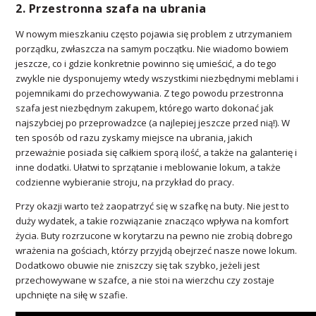
2. Przestronna szafa na ubrania
W nowym mieszkaniu często pojawia się problem z utrzymaniem
porządku, zwłaszcza na samym początku. Nie wiadomo bowiem
jeszcze, co i gdzie konkretnie powinno się umieścić, a do tego
zwykle nie dysponujemy wtedy wszystkimi niezbędnymi meblami i
pojemnikami do przechowywania. Z tego powodu przestronna
szafa jest niezbędnym zakupem, którego warto dokonać jak
najszybciej po przeprowadzce (a najlepiej jeszcze przed nią!). W
ten sposób od razu zyskamy miejsce na ubrania, jakich
przeważnie posiada się całkiem sporą ilość, a także na galanterię i
inne dodatki. Ułatwi to sprzątanie i meblowanie lokum, a także
codzienne wybieranie stroju, na przykład do pracy.
Przy okazji warto też zaopatrzyć się w szafkę na buty. Nie jest to
duży wydatek, a takie rozwiązanie znacząco wpływa na komfort
życia. Buty rozrzucone w korytarzu na pewno nie zrobią dobrego
wrażenia na gościach, którzy przyjdą obejrzeć nasze nowe lokum.
Dodatkowo obuwie nie zniszczy się tak szybko, jeżeli jest
przechowywane w szafce, a nie stoi na wierzchu czy zostaje
upchnięte na siłę w szafie.