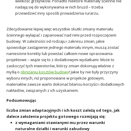
wielkość grzejników. Ponadto niektóre materiały ścienne nie
nadają się do wykonywania w nich bruzd – trzeba
przewidzieć inny sposób prowadzenia rurarzu.
Zdecydowanie lepiej więc wszystkie skutki zmiany materiału
ściennego wyłapać i zapanować nad nimi przed rozpoczęciem
budowy. W zależności od rodzaju i zakresu zmian, jakie
spowoduje zastąpienie jednego materiału innym, muszą zostać
naniesione korekty lub powstać całkiem nowe opracowania
projektowe – wiąże się to z dodatkowymi wydatkami. Może to
zaskoczyć tych inwestorów, którzy zmian dokonują właśnie z
myślą o
obniżaniu kosztów budowy
! Jakie by nie były przyczyny
wyboru innych, niż proponowane w projekcie gotowym,
materiałów zawsze warto dokonać bilansu korzyści i dodatkowych
nakładów, związanych z ich uzyskaniem.
Podsumowując
liczba zmian adaptacyjnych i ich koszt zależą od tego, jak
dalece założenia projektu gotowego rozmijają się:
z wymaganiami stawianymi mu przez warunki
naturalne działki i warunki zabudowy