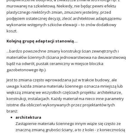
murowanej na szkieletową. Niekiedy, nie będąc pewni efektu
plastycznego niektórych zmian, zmuszeni jesteśmy, przed
podjęciem ostatecznej decyzji, zlecić architektowi adaptującemu
wykonanie wstępnych szkiców elewacji – to znów dodatkowy
koszt.
Kolejną grupę adaptacji stanowią...
...bardzo powszechne zmiany konstrukcji ścian zewnętrznych i
materiałów ściennych (ściana jednowarstwowa na dwuwarstwową
bądź na odwrót, pustak ceramiczny w miejsce bloczka
gazobetonowego itp.).
Jest to zmiana często wprowadzana już w trakcie budowy, ale
uwaga: każda zmiana materiału ściennego oznacza mniejszą lub
większą zmianę we wszystkich częściach projektu: architekturze,
konstrukcji, instalacjach. Każdy materiał ma nieco inne parametry
istotne dla obliczeń wykonywanych przez projektantów tych
branż:
architektura
Zastąpienie materiału ściennego innym wiąże się często ze
znaczną zmianą grubości ściany, a to z kolei - z koniecznością