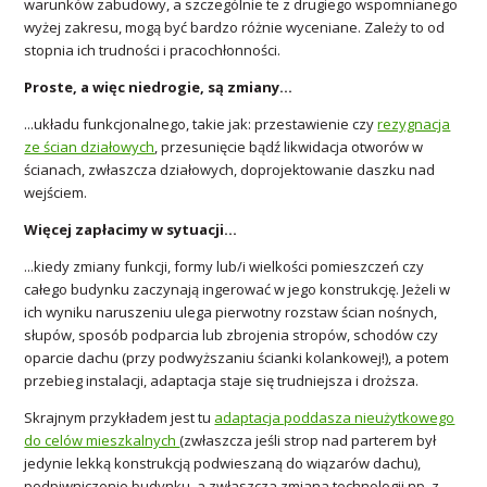
warunków zabudowy, a szczególnie te z drugiego wspomnianego
wyżej zakresu, mogą być bardzo różnie wyceniane. Zależy to od
stopnia ich trudności i pracochłonności.
Proste, a więc niedrogie, są zmiany...
...układu funkcjonalnego, takie jak: przestawienie czy
rezygnacja
ze ścian działowych
, przesunięcie bądź likwidacja otworów w
ścianach, zwłaszcza działowych, doprojektowanie daszku nad
wejściem.
Więcej zapłacimy w sytuacji...
...kiedy zmiany funkcji, formy lub/i wielkości pomieszczeń czy
całego budynku zaczynają ingerować w jego konstrukcję. Jeżeli w
ich wyniku naruszeniu ulega pierwotny rozstaw ścian nośnych,
słupów, sposób podparcia lub zbrojenia stropów, schodów czy
oparcie dachu (przy podwyższaniu ścianki kolankowej!), a potem
przebieg instalacji, adaptacja staje się trudniejsza i droższa.
Skrajnym przykładem jest tu
adaptacja poddasza nieużytkowego
do celów mieszkalnych
(zwłaszcza jeśli strop nad parterem był
jedynie lekką konstrukcją podwieszaną do wiązarów dachu),
podpiwniczenie budynku, a zwłaszcza zmiana technologii np. z