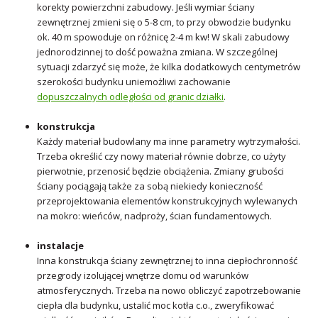
korekty powierzchni zabudowy. Jeśli wymiar ściany
zewnętrznej zmieni się o 5-8 cm, to przy obwodzie budynku
ok. 40 m spowoduje on różnicę 2-4 m kw! W skali zabudowy
jednorodzinnej to dość poważna zmiana. W szczególnej
sytuacji zdarzyć się może, że kilka dodatkowych centymetrów
szerokości budynku uniemożliwi zachowanie
dopuszczalnych odległości od granic działki
.
konstrukcja
Każdy materiał budowlany ma inne parametry wytrzymałości.
Trzeba określić czy nowy materiał równie dobrze, co użyty
pierwotnie, przenosić będzie obciążenia. Zmiany grubości
ściany pociągają także za sobą niekiedy konieczność
przeprojektowania elementów konstrukcyjnych wylewanych
na mokro: wieńców, nadproży, ścian fundamentowych.
instalacje
Inna konstrukcja ściany zewnętrznej to inna ciepłochronność
przegrody izolującej wnętrze domu od warunków
atmosferycznych. Trzeba na nowo obliczyć zapotrzebowanie
ciepła dla budynku, ustalić moc kotła c.o., zweryfikować