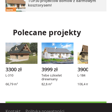
TOP30 projektów domów z darmowym
kosztorysem!
Polecane projekty
3300 zł
3999 zł
3900 zł
L-310
Tebe szkielet
L-184
drewniany
66,79 m²
82,8 m²
106,4 m²
Kontakt
Polityka prywatności