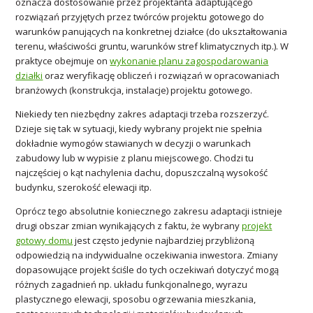
oznacza dostosowanie przez projektanta adaptującego
rozwiązań przyjętych przez twórców projektu gotowego do
warunków panujących na konkretnej działce (do ukształtowania
terenu, właściwości gruntu, warunków stref klimatycznych itp.). W
praktyce obejmuje on
wykonanie planu zagospodarowania
działki
oraz weryfikację obliczeń i rozwiązań w opracowaniach
branżowych (konstrukcja, instalacje) projektu gotowego.
Niekiedy ten niezbędny zakres adaptacji trzeba rozszerzyć.
Dzieje się tak w sytuacji, kiedy wybrany projekt nie spełnia
dokładnie wymogów stawianych w decyzji o warunkach
zabudowy lub w wypisie z planu miejscowego. Chodzi tu
najczęściej o kąt nachylenia dachu, dopuszczalną wysokość
budynku, szerokość elewacji itp.
Oprócz tego absolutnie koniecznego zakresu adaptacji istnieje
drugi obszar zmian wynikających z faktu, że wybrany
projekt
gotowy domu
jest często jedynie najbardziej przybliżoną
odpowiedzią na indywidualne oczekiwania inwestora. Zmiany
dopasowujące projekt ściśle do tych oczekiwań dotyczyć mogą
różnych zagadnień np. układu funkcjonalnego, wyrazu
plastycznego elewacji, sposobu ogrzewania mieszkania,