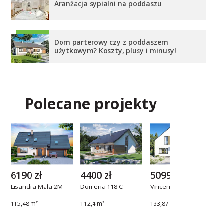
Aranżacja sypialni na poddaszu
Dom parterowy czy z poddaszem
użytkowym? Koszty, plusy i minusy!
Polecane projekty
6190 zł
4400 zł
5099 zł
Lisandra Mała 2M
Domena 118 C
Vincent
115,48 m²
112,4 m²
133,87 m²