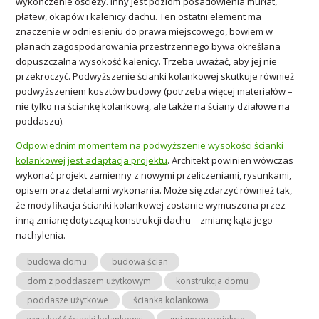
wykończenie ościeży. Inny jest poziom posadowienia murłat,
płatew, okapów i kalenicy dachu. Ten ostatni element ma
znaczenie w odniesieniu do prawa miejscowego, bowiem w
planach zagospodarowania przestrzennego bywa określana
dopuszczalna wysokość kalenicy. Trzeba uważać, aby jej nie
przekroczyć. Podwyższenie ścianki kolankowej skutkuje również
podwyższeniem kosztów budowy (potrzeba więcej materiałów –
nie tylko na ściankę kolankową, ale także na ściany działowe na
poddaszu).
Odpowiednim momentem na podwyższenie wysokości ścianki
kolankowej jest adaptacja projektu
. Architekt powinien wówczas
wykonać projekt zamienny z nowymi przeliczeniami, rysunkami,
opisem oraz detalami wykonania. Może się zdarzyć również tak,
że modyfikacja ścianki kolankowej zostanie wymuszona przez
inną zmianę dotyczącą konstrukcji dachu – zmianę kąta jego
nachylenia.
budowa domu
budowa ścian
dom z poddaszem użytkowym
konstrukcja domu
poddasze użytkowe
ścianka kolankowa