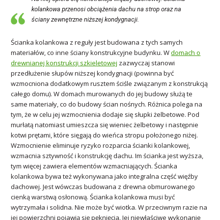
kolankowa przenosi obciążenia dachu na strop oraz na
ściany zewnętrzne niższej kondygnacji.
Ścianka kolankowa z reguły jest budowana z tych samych
materiałów, co inne ściany konstrukcyjne budynku. W
domach o
drewnianej konstrukcji szkieletowej
zazwyczaj stanowi
przedłużenie słupów niższej kondygnacji (powinna być
wzmocniona dodatkowym rusztem ściśle związanym z konstrukcją
całego domu). W domach murowanych do jej budowy służą te
same materiały, co do budowy ścian nośnych. Różnica polega na
tym, że w celu jej wzmocnienia dodaje się słupki żelbetowe. Pod
murłatą natomiast umieszcza się wieniec żelbetowy i następnie
kotwi prętami, które sięgają do wieńca stropu położonego niżej.
Wzmocnienie eliminuje ryzyko rozparcia ścianki kolankowej,
wzmacnia sztywność i konstrukcję dachu. Im ścianka jest wyższa,
tym więcej zawiera elementów wzmacniających. Ścianka
kolankowa bywa też wykonywana jako integralna część więźby
dachowej. Jest wówczas budowana z drewna obmurowanego
cienką warstwą osłonową. Ścianka kolankowa musi być
wytrzymała i solidna. Nie może być wiotka. W przeciwnym razie na
jej powierzchni pojawią się pęknięcia. Jej niewłaściwe wykonanie