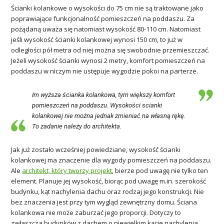
Ścianki kolankowe o wysokości do 75 cm nie są traktowane jako
poprawiające funkcjonalność pomieszczeń na poddaszu. Za
pożądaną uważa się natomiast wysokość 80-110 cm. Natomiast
jeśli wysokość ścianki kolankowej wynosi 150 cm, to już w
odległości pół metra od niej można się swobodnie przemieszczać.
Jeżeli wysokość ścianki wynosi 2 metry, komfort pomieszczeń na
poddaszu w niczym nie ustępuje wygodzie pokoi na parterze.
Im wyższa ścianka kolankowa, tym większy komfort
pomieszczeń na poddaszu. Wysokości scianki
kolankowej nie można jednak zmieniać na własną rękę.
To zadanie należy do architekta.
Jak już zostało wcześniej powiedziane, wysokość ścianki
kolankowej ma znaczenie dla wygody pomieszczeń na poddaszu.
Ale
architekt, który tworzy projekt
, bierze pod uwagę nie tylko ten
element. Planuje jej wysokość, biorąc pod uwagę m.in. szerokość
budynku, kąt nachylenia dachu oraz rodzaj jego konstrukcji. Nie
bez znaczenia jest przy tym wygląd zewnętrzny domu. Ściana
kolankowa nie może zaburzać jego proporcji. Dotyczy to
zwłaszcza budynków z dachem o niewielkim kącie nachylenia.