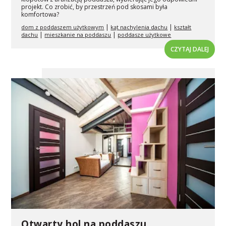
projekt. Co zrobić, by przestrzeń pod skosami była
komfortowa?
|
|
dom z poddaszem użytkowym
kąt nachylenia dachu
kształt
|
|
dachu
mieszkanie na poddaszu
poddasze użytkowe
CZYTAJ DALEJ
Otwarty hol na poddaszu