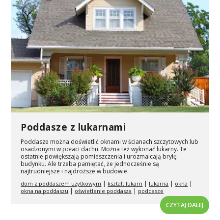
Poddasze z lukarnami
Poddasze można doświetlić oknami w ścianach szczytowych lub
osadzonymi w połaci dachu. Można też wykonać lukarny. Te
ostatnie powiększają pomieszczenia i urozmaicają bryłę
budynku. Ale trzeba pamiętać, że jednocześnie są
najtrudniejsze i najdroższe w budowie.
|
|
|
|
dom z poddaszem użytkowym
kształt lukarn
lukarna
okna
|
|
okna na poddaszu
oświetlenie poddasza
poddasze
CZYTAJ DALEJ