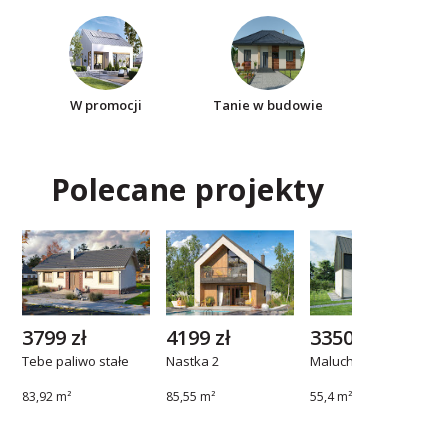
W promocji
Tanie w budowie
Polecane projekty
3799 zł
4199 zł
3350 zł
Tebe paliwo stałe
Nastka 2
Maluch A
83,92 m²
85,55 m²
55,4 m²