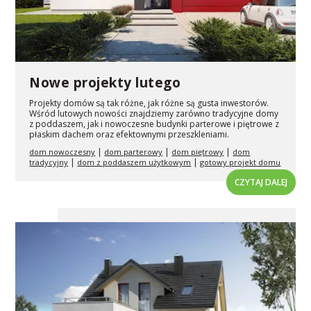
Nowe projekty lutego
Projekty domów są tak różne, jak różne są gusta inwestorów.
Wśród lutowych nowości znajdziemy zarówno tradycyjne domy
z poddaszem, jak i nowoczesne budynki parterowe i piętrowe z
płaskim dachem oraz efektownymi przeszkleniami.
|
|
|
dom nowoczesny
dom parterowy
dom piętrowy
dom
|
|
tradycyjny
dom z poddaszem użytkowym
gotowy projekt domu
CZYTAJ DALEJ