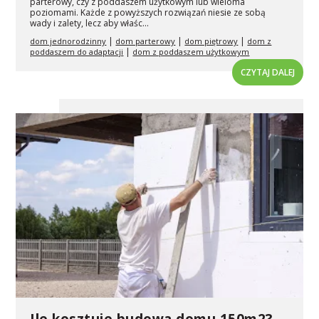
parterowy, czy z poddaszem użytkowym lub wieloma
poziomami. Każde z powyższych rozwiązań niesie ze sobą
wady i zalety, lecz aby właśc...
|
|
|
dom jednorodzinny
dom parterowy
dom piętrowy
dom z
|
poddaszem do adaptacji
dom z poddaszem użytkowym
CZYTAJ DALEJ
Ile kosztuje budowa domu 150m2?