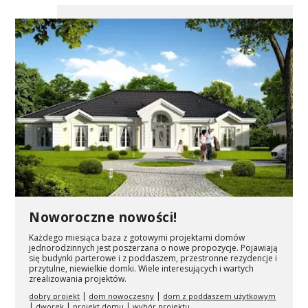
Noworoczne nowości!
Każdego miesiąca baza z gotowymi projektami domów
jednorodzinnych jest poszerzana o nowe propozycje. Pojawiają
się budynki parterowe i z poddaszem, przestronne rezydencje i
przytulne, niewielkie domki. Wiele interesujących i wartych
zrealizowania projektów.
|
|
dobry projekt
dom nowoczesny
dom z poddaszem użytkowym
|
|
|
dworek
projekt domu
wybór projektu