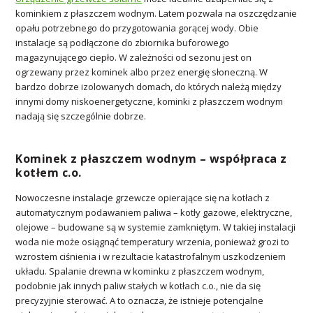
kominkiem z płaszczem wodnym. Latem pozwala na oszczędzanie
opału potrzebnego do przygotowania gorącej wody. Obie
instalacje są podłączone do zbiornika buforowego
magazynującego ciepło. W zależności od sezonu jest on
ogrzewany przez kominek albo przez energię słoneczną. W
bardzo dobrze izolowanych domach, do których należą między
innymi domy niskoenergetyczne, kominki z płaszczem wodnym
nadają się szczególnie dobrze.
Kominek z płaszczem wodnym – współpraca z
kotłem c.o.
Nowoczesne instalacje grzewcze opierające się na kotłach z
automatycznym podawaniem paliwa – kotły gazowe, elektryczne,
olejowe – budowane są w systemie zamkniętym. W takiej instalacji
woda nie może osiągnąć temperatury wrzenia, ponieważ grozi to
wzrostem ciśnienia i w rezultacie katastrofalnym uszkodzeniem
układu. Spalanie drewna w kominku z płaszczem wodnym,
podobnie jak innych paliw stałych w kotłach c.o., nie da się
precyzyjnie sterować. A to oznacza, że istnieje potencjalne