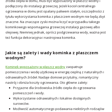
źródła ciepła w domu, musi być wyposażony w płaszcz wodny i
podłączony do instalacji grzewczej. Jeżeli kocioł centralnego
ogrzewania w domu jest opalany paliwem stałym, oszczędności z
tytułu wykorzystania kominka z płaszczem wodnym nie będą zbyt
znaczne. Na znaczące zyski można liczyć w przypadku takiego
kominkowego wspomagania grzewczej instalacji gazowej albo
olejowej. Niemniej jednak, oprócz podgrzewania wody, ważna jest
też funkcja dekoracyjna i nastrojowa kominka.
Jakie są zalety i wady kominka z płaszczem
wodnym?
Kominek wyposażony w płaszcz wodny
zaopatruje
pomieszczenia i wodę użytkową w energię cieplną z naturalnych i
odnawialnych źródeł. Nadaje domowi przytulny, romantyczny
nastrój i obniża koszty ogrzewania. Oto główne zalety:
Przyjazne dla środowiska źródło ciepła do ogrzewania
pomieszczeń i wody.
Wykorzystanie odnawialnych i lokalnie dostępnych
surowców.
Możliwość automatycznego podawania niektórych rodzajów