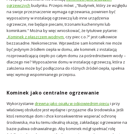
ogrzewczych
budynku. Przepis mówi: „"Budynek, który ze względu
na swoje przeznaczenie wymaga ogrzewania, powinien być
wyposażony w instalację ogrzewczą lub inne urządzenia
ogrzewcze, nie będące piecami, trzonami kuchennymi lub
kominkami." Można by więc wnioskować, że tytułowe pytanie:
„
Kominek z płaszczem wodnym
, czy piec c.o.?” jest całkowicie
bezzasadne. Niekoniecznie. Wprawdzie sam kominek nie może
być jedynym źródłem ciepła w domu, ale kominek z instalacją
rozprowadzającą ciepło po całym domu za pośrednictwem wody –
dlaczego nie? Wyposażenie domu w instalację ogrzewczą, która z
założenia może być podłączona do różnych źródeł ciepła, spełnia
więc wymogi wspomnianego przepisu.
Kominek jako centralne ogrzewanie
Wykorzystanie
drewna jako opału w odpowiednim piecu
i przy
właściwej obsłudze jest wydajne i przyjazne dla środowiska. Jeśli
ktoś remontuje dom i chce konsekwentnie wspierać ochronę
środowiska, ma ku temu idealną okazję, zakładając ogrzewanie na
bazie paliwa odnawialnego. Aby kominek mógł spełniać rolę