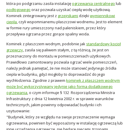
która po podgrzaniu zasila instalację
ogrzewania centralnego
lub
podłogowego
oraz pozwala uzyskać ciepłą wodę użytkową.
Kominek zintegrowany jest z
grzejnikami
dzięki
wymiennikowi
ciepła
, czyli wspomnianemu płaszczowi wodnemu. Jest to element
w formie rury umieszczony nad paleniskiem, przez który
przepływa ogrzana przez gorące spaliny woda.
Kominek z płaszczem wodnym, podobnie jak
standardowy kocioł
grzewczy
, zasila się paliwem stałym, z tą różnicą, że jest on
przeznaczony do montażu w pomieszczeniach użytkowych.
Prawidłowo zamontowany pozwala ogrzać wiele pomieszczeń,
należy jednak pamiętać, że nie może stanowić jedynego źródła
ciepła w budynku, gdyż mogłoby to doprowadzić do jego
wychłodzenia. Zgodnie z prawem
kominek z płaszczem wodnym
może być wykorzystywany jedynie jako forma dodatkowego
ogrzewania
, o czym informuje § 132 Rozporządzenia Ministra
Infrastruktury z dnia 12 kwietnia 2002 r. w sprawie warunków
technicznych, jakim powinny odpowiadać budynki i ich
usytuowanie:
"Budynek, który ze względu na swoje przeznaczenie wymaga
ogrzewania, powinien być wyposażony w instalację ogrzewczą lub
inne urządzenia ogrzewcze, nie będące piecami, trzonami