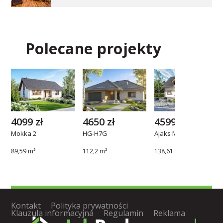
Polecane projekty
4099 zł
4650 zł
4599 zł
Mokka 2
HG-H7G
Ajaks Max
89,59 m²
112,2 m²
138,61 m²
Kontakt
Polityka prywatności
Klauzula informacyjna
Regulamin
Reklama