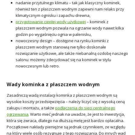
nadanie przytulnego klimatu – tak jak klasyczny kominek,
również ten z płaszczem wodnym zapewni nam relaks przy
klimatycznym ognisku i zapachu drewna,
przygotowanie ciepłej wody użytkowej
– kominek z
płaszczem wodnym pozwala na ogrzanie wody nawet kilka
godzin po wygaśnięciu ognia w palenisku,
nowoczesny design – dostępne na rynku kominki z
płaszczem wodnym stanowią nie tylko doskonałe
rozwiązanie użytkowe, ale także niebanalną ozdobę naszego
salonu: możemy zdecydować się na kominek w stylu
nowoczesnym lub retro.
Wady kominka z płaszczem wodnym
Zasadniczą wadą instalacji kominka z płaszczem wodnym są
wysokie koszty przedsięwzięcia – należy liczyć się z wysoką ceną
zakupu i montażu, a także
podłączenia do sieci centralnego
ogrzewania
. Warto mieć jednak na uwadze, że jest to inwestycja,
która się zwraca, dlatego na dłuższą metę jest bardzo opłacalna.
Początkowe nakłady pieniężne są jednak czynnikiem, ze względu
na który wiele osób rezygnuje z tego rozwiązania. Do innych wad