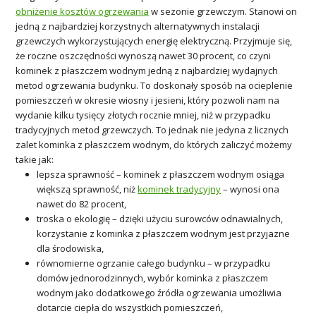
obniżenie kosztów ogrzewania
w sezonie grzewczym. Stanowi on
jedną z najbardziej korzystnych alternatywnych instalacji
grzewczych wykorzystujących energię elektryczną. Przyjmuje się,
że roczne oszczędności wynoszą nawet 30 procent, co czyni
kominek z płaszczem wodnym jedną z najbardziej wydajnych
metod ogrzewania budynku. To doskonały sposób na ocieplenie
pomieszczeń w okresie wiosny i jesieni, który pozwoli nam na
wydanie kilku tysięcy złotych rocznie mniej, niż w przypadku
tradycyjnych metod grzewczych. To jednak nie jedyna z licznych
zalet kominka z płaszczem wodnym, do których zaliczyć możemy
takie jak:
lepsza sprawność – kominek z płaszczem wodnym osiąga
większą sprawność, niż
kominek tradycyjny
– wynosi ona
nawet do 82 procent,
troska o ekologię – dzięki użyciu surowców odnawialnych,
korzystanie z kominka z płaszczem wodnym jest przyjazne
dla środowiska,
równomierne ogrzanie całego budynku – w przypadku
domów jednorodzinnych, wybór kominka z płaszczem
wodnym jako dodatkowego źródła ogrzewania umożliwia
dotarcie ciepła do wszystkich pomieszczeń,