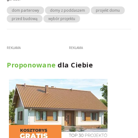
dom parterowy
domy z poddaszem
projekt domu
przed budową
wybór projektu
Proponowane
dla Ciebie