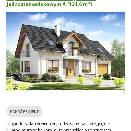
jednostanowiskowym A (134,6 m²)
POKAŻ PROJEKT
Elegancka willa. Foremna bryła, dwuspadowy dach, piękne
lukarny, ażurowe balkony, duże przeszklenia ze szprosami,