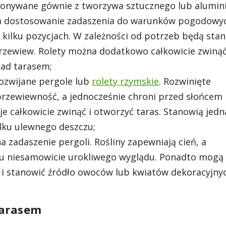
ykonywane gównie z tworzywa sztucznego lub alumin
na dostosowanie zadaszenia do warunków pogodowy
kilku pozycjach. W zależności od potrzeb będą stan
rzewiew. Rolety można dodatkowo całkowicie zwinąć
nad tarasem;
ozwijane pergole lub
rolety rzymskie
. Rozwinięte
przewiewność, a jednocześnie chroni przed słońcem 
e całkowicie zwinąć i otworzyć taras. Stanowią jedn
dku ulewnego deszczu;
a zadaszenie pergoli. Rośliny zapewniają cień, a
cu niesamowicie urokliwego wyglądu. Ponadto mogą
 i stanowić źródło owoców lub kwiatów dekoracyjny
 tarasem