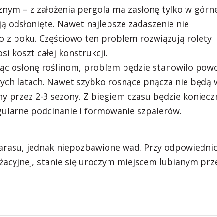
nym – z założenia pergola ma zasłonę tylko w górne
ją odsłonięte. Nawet najlepsze zadaszenie nie
 z boku. Częściowo ten problem rozwiązują rolety
si koszt całej konstrukcji.
ając osłonę roślinom, problem będzie stanowiło pow
zych latach. Nawet szybko rosnące pnącza nie będą 
ny przez 2-3 sezony. Z biegiem czasu będzie koniecz
egularne podcinanie i formowanie szpalerów.
tarasu, jednak niepozbawione wad. Przy odpowiedni
żacyjnej, stanie się uroczym miejscem lubianym prz