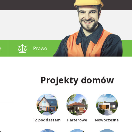
e
Prawo
Projekty domów
Z poddaszem
Parterowe
Nowoczesne