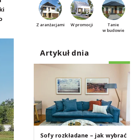
a
ki
o
Z aranżacjami
W promocji
Tanie
w budowie
Artykuł dnia
Sofy rozkładane – jak wybrać