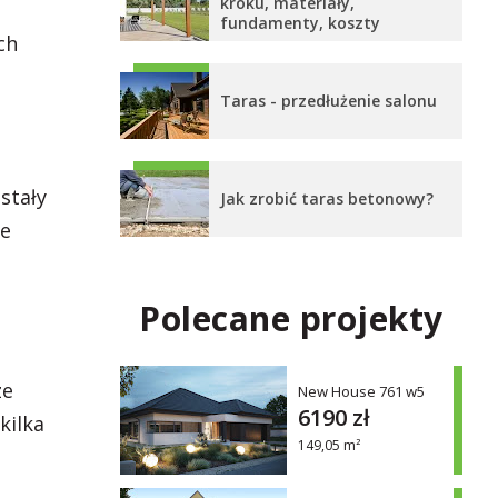
kroku, materiały,
fundamenty, koszty
ch
Taras - przedłużenie salonu
stały
Jak zrobić taras betonowy?
ne
Polecane projekty
ze
New House 761 w5
6190 zł
kilka
149,05 m²