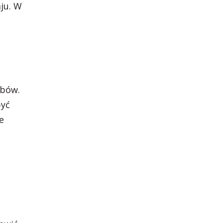
ju. W
obów.
być
e