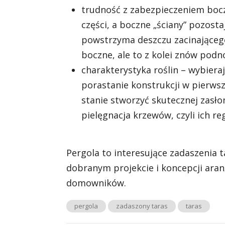
trudność z zabezpieczeniem bocz
części, a boczne „ściany” pozosta
powstrzyma deszczu zacinającego
boczne, ale to z kolei znów podno
charakterystyka roślin – wybier
porastanie konstrukcji w pierws
stanie stworzyć skutecznej zasło
pielęgnacja krzewów, czyli ich r
Pergola to interesujące zadaszenia 
dobranym projekcie i koncepcji aran
domowników.
pergola
zadaszony taras
taras