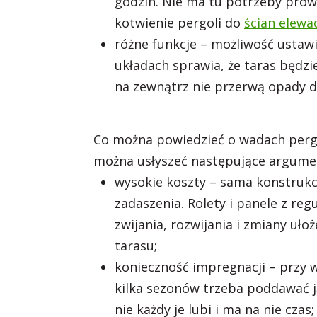
godzin. Nie ma tu potrzeby prow
kotwienie pergoli do
ścian elewa
różne funkcje – możliwość ustaw
układach sprawia, że taras będz
na zewnątrz nie przerwą opady d
Co można powiedzieć o wadach pergo
można usłyszeć następujące argume
wysokie koszty – sama konstrukcj
zadaszenia. Rolety i panele z r
zwijania, rozwijania i zmiany uło
tarasu;
konieczność impregnacji – przy 
kilka sezonów trzeba poddawać ją
nie każdy je lubi i ma na nie czas;