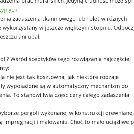
adzenia prac murarskich. Jedyną trudność może spr
cyjnych
;
ienia zadaszenia tkaninowego lub rolet w różnych
ie wykorzystany w jeszcze większym stopniu. Odpoc
eszczu ani upał.
li? Wśród sceptyków tego rozwiązania najczęściej
nty:
a nie jest tak kosztowna, jak niektóre rodzaje
eguły wyposażone są w automatyczny mechanizm do
żenia. To stanowi lwią część ceny całego zadaszenia
wyborze pergoli wykonanej w konstrukcji drewnianej
 impregnacji i malowaniu. Choć to mało uciążliwe p