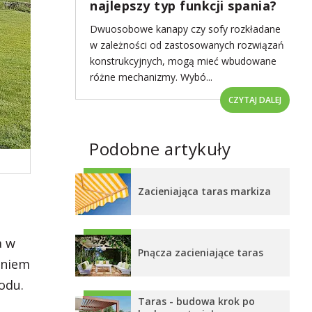
najlepszy typ funkcji spania?
Dwuosobowe kanapy czy sofy rozkładane
w zależności od zastosowanych rozwiązań
konstrukcyjnych, mogą mieć wbudowane
różne mechanizmy. Wybó...
CZYTAJ DALEJ
Podobne artykuły
Zacieniająca taras markiza
a w
Pnącza zacieniające taras
aniem
odu.
Taras - budowa krok po