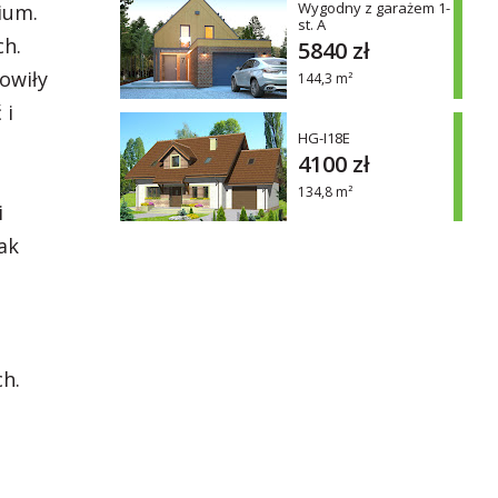
Wygodny z garażem 1-
ium.
st. A
ch.
5840 zł
owiły
144,3 m²
 i
HG-I18E
4100 zł
134,8 m²
i
ak
ch.