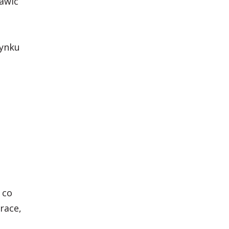
awić
zynku
 co
race,