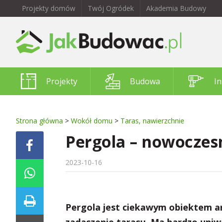
Projekty domów
Twój Ogródek
Akademia Budowy
Projekty
Budowa
In
Strona główna
>
Wokół domu
>
Taras, nawierzchnie
Pergola – nowoczes
2023-10-16
Pergola jest ciekawym obiektem a