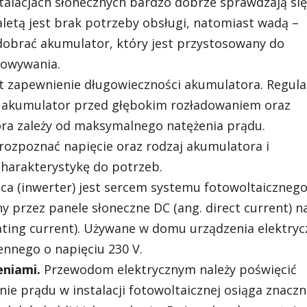
stalacjach słonecznych bardzo dobrze sprawdzają się
aletą jest brak potrzeby obsługi, natomiast wadą –
dobrać akumulator, który jest przystosowany do
dowywania.
t zapewnienie długowieczności akumulatora. Regula
ć akumulator przed głębokim rozładowaniem oraz
ra zależy od maksymalnego natężenia prądu.
rozpoznać napięcie oraz rodzaj akumulatora i
harakterystykę do potrzeb.
ca (inwerter) jest sercem systemu fotowoltaicznego
 przez panele słoneczne DC (ang. direct current) n
ating current). Używane w domu urządzenia elektryc
nnego o napięciu 230 V.
eniami.
Przewodom elektrycznym należy poświęcić
ie prądu w instalacji fotowoltaicznej osiąga znacz