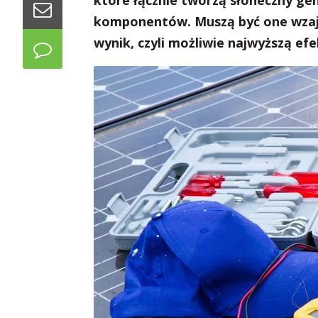
które łącznie tworzą słoneczny ge
komponentów. Muszą być one wzaj
wynik, czyli możliwie najwyższą ef