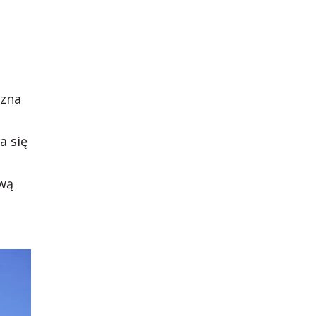
czna
a się
ową