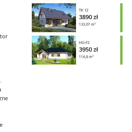
TK 12
3890 zł
133,07 m²
tor
HG-F2
3950 zł
116,8 m²
.
a
zne
ne