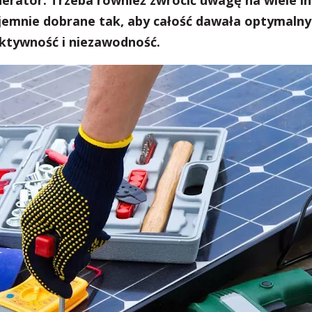
nerator. Trzeba również zwrócić uwagę na wiele i
emnie dobrane tak, aby całość dawała optymalny
ektywność i niezawodność.