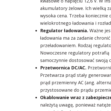
kwasowe o napięciu 12,6 V. W in
akumulatory żelowe. Ich wielką z
wysoka cena. Trzeba koniecznie 
wielokrotnego ładowania i rozła
Regulator ładowania.
Ważne jes
ładowania ma za zadanie chroni
przeładowaniem. Rodzaj regulato
Nowoczesne regulatory potrafią 
samoczynnie dostosować swoją c
Przetwornica DC/AC.
Przetworni
Przetwarza prąd stały generowany
prąd przemienny AC (ang. altern
przystosowane do prądu przemie
Okablowanie wraz z zabezpiecz
należytą uwagę, ponieważ natężen