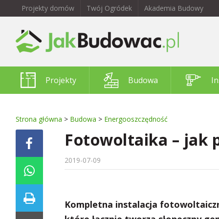
Projekty domów
Twój Ogródek
Akademia Budowy
Projekty
Budowa
In
Strona główna
>
Budowa
>
Energooszczędność
Fotowoltaika – jak 
2019-07-09
Kompletna instalacja fotowoltaicz