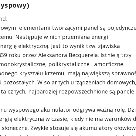
wyspowy)
id:
owymi elementami tworzącymi panel są pojedyncz
zemu. Następuje w nich przemiana energii
rgię elektryczną. Jest to wynik tzw. zjawiska
9 roku przez Aleksandra Becquerela. Istnieją trzy
nokrystaliczne, polikrystaliczne i amorficzne.
rodnego kryształu krzemu, mają największą sprawno
od pozostałych. W solarnych urządzeniach domowych,
ltaicznych, najbardziej rozpowszechnione są panele
u wyspowego akumulator odgrywa ważną rolę. Dzi
rgią elektryczną w czasie, kiedy nie ma warunków 
słoneczne. Zwykle stosuje się akumulatory ołowiow