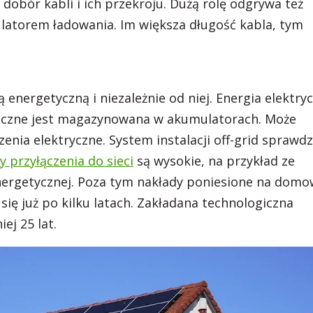
ę dobór kabli i ich przekroju. Dużą rolę odgrywa też
ulatorem ładowania. Im większa długość kabla, tym
 energetyczną i niezależnie od niej. Energia elektry
iczne jest magazynowana w akumulatorach. Może
nia elektryczne. System instalacji off-grid sprawdz
y przyłączenia do sieci
są wysokie, na przykład ze
energetycznej. Poza tym nakłady poniesione na dom
ię już po kilku latach. Zakładana technologiczna
ej 25 lat.