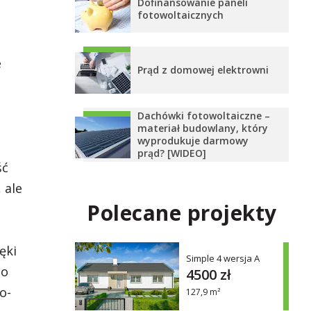
Dofinansowanie paneli
fotowoltaicznych
e
Prąd z domowej elektrowni
Dachówki fotowoltaiczne –
materiał budowlany, który
wyprodukuje darmowy
prąd? [WIDEO]
ść
 ale
Polecane projekty
ęki
Simple 4 wersja A
do
4500 zł
o-
127,9 m²