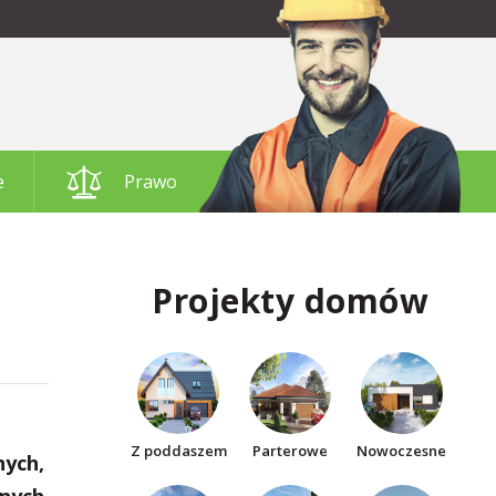
e
Prawo
Projekty domów
Z poddaszem
Parterowe
Nowoczesne
nych,