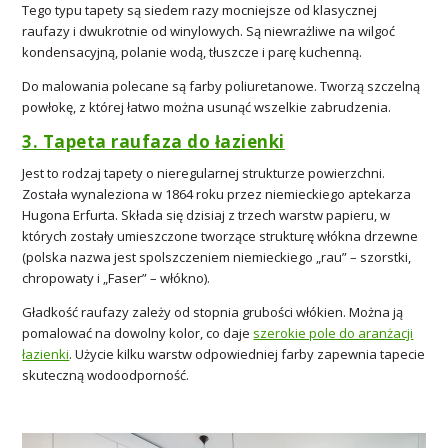
Tego typu tapety są siedem razy mocniejsze od klasycznej
raufazy i dwukrotnie od winylowych. Są niewrażliwe na wilgoć
kondensacyjną, polanie wodą, tłuszcze i parę kuchenną.
Do malowania polecane są farby poliuretanowe. Tworzą szczelną
powłokę, z której łatwo można usunąć wszelkie zabrudzenia.
3. Tapeta raufaza do łazienki
Jest to rodzaj tapety o nieregularnej strukturze powierzchni.
Została wynaleziona w 1864 roku przez niemieckiego aptekarza
Hugona Erfurta. Składa się dzisiaj z trzech warstw papieru, w
których zostały umieszczone tworzące strukturę włókna drzewne
(polska nazwa jest spolszczeniem niemieckiego „rau” – szorstki,
chropowaty i „Faser” – włókno).
Gładkość raufazy zależy od stopnia grubości włókien. Można ją
pomalować na dowolny kolor, co daje
szerokie pole do aranżacji
łazienki
. Użycie kilku warstw odpowiedniej farby zapewnia tapecie
skuteczną wodoodporność.