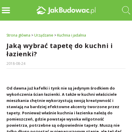
Strona główna
>
Urządzanie
>
Kuchnia i jadalnia
Jaką wybrać tapetę do kuchni i
łazienki?
2018-08-24
Od dawna już kafelki i tynk nie są jedynym środkiem do
wykończenia ścian łazienki. A także w kuchni właściciele
mieszkania chętnie wykorzystują swoją kreatywność i
stawiają na bardziej efektowne akcenty tworzone przez
tapety. Ponieważ właśnie kuchnia i łazienka należą do
pomieszczeń, gdzie powstaje wysoka wilgotność
powietrza, potrzebne są odpowiednie tapety. Muszą nie
tylko długo pozostać w nienaruszonym stanie, ale też dać