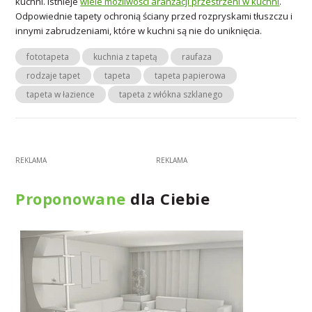
kuchni. Istnieje
wiele możliwości aranżacji przestrzeni w kuchni
.
Odpowiednie tapety ochronią ściany przed rozpryskami tłuszczu i
innymi zabrudzeniami, które w kuchni są nie do uniknięcia.
fototapeta
kuchnia z tapetą
raufaza
rodzaje tapet
tapeta
tapeta papierowa
tapeta w łazience
tapeta z włókna szklanego
Proponowane
dla Ciebie