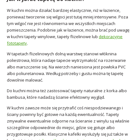
W kuchni można działać bardziej elastycznie, niż w łazience,
ponieważ tworzenie się wilgoci jest tutaj mniej intensywne. Poza
tym wilgoć nie jest równomierna we wszystkich miejscach
pomieszczenia. Podobnie jak w łazience, można brać pod uwagę
w kuchni tapety winylowe, tapety flizelinowe lub
dekoracyjne
fototapety
.
W tapetach flizelinowych dolną warstwę stanowi włóknina
poliestrowa, która nadaje tapecie wytrzymałość na rozerwanie
albo marszczenie się. Na wierzch naniesiona jest powłoka PVC
albo poliuretanowa. Według potrzeby i gustu można tę tapetę
dowolnie malować.
Do kuchni można też zastosować tapety naturalne z korka albo
bambusa, które nadadzą ścianie efektowny wygląd.
W kuchni zawsze może się przytrafić coś niespodziewanego i
ściany powinny być gotowe na każdą ewentualność. Tapety
zmywalne ewentualnie odporne na ścieranie z winylu są właśnie
szczególnie odpowiednie do miejsc, gdzie się gotuje albo
przygotowuje posiłki. Klasyczne kafelki wysłużyły się już także w