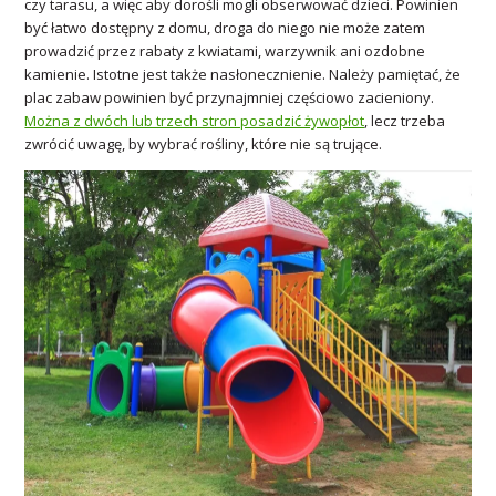
czy tarasu, a więc aby dorośli mogli obserwować dzieci. Powinien
być łatwo dostępny z domu, droga do niego nie może zatem
prowadzić przez rabaty z kwiatami, warzywnik ani ozdobne
kamienie. Istotne jest także nasłonecznienie. Należy pamiętać, że
plac zabaw powinien być przynajmniej częściowo zacieniony.
Można z dwóch lub trzech stron posadzić żywopłot
, lecz trzeba
zwrócić uwagę, by wybrać rośliny, które nie są trujące.