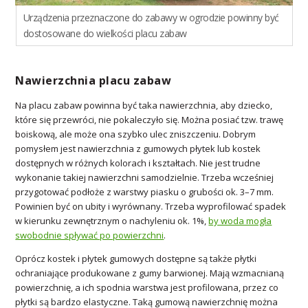
Urządzenia przeznaczone do zabawy w ogrodzie powinny być
dostosowane do wielkości placu zabaw
Nawierzchnia placu zabaw
Na placu zabaw powinna być taka nawierzchnia, aby dziecko,
które się przewróci, nie pokaleczyło się. Można posiać tzw. trawę
boiskową, ale może ona szybko ulec zniszczeniu. Dobrym
pomysłem jest nawierzchnia z gumowych płytek lub kostek
dostępnych w różnych kolorach i kształtach. Nie jest trudne
wykonanie takiej nawierzchni samodzielnie. Trzeba wcześniej
przygotować podłoże z warstwy piasku o grubości ok. 3–7 mm.
Powinien być on ubity i wyrównany. Trzeba wyprofilować spadek
w kierunku zewnętrznym o nachyleniu ok. 1%,
by woda mogła
swobodnie spływać po powierzchni
.
Oprócz kostek i płytek gumowych dostępne są także płytki
ochraniające produkowane z gumy barwionej. Mają wzmacnianą
powierzchnię, a ich spodnia warstwa jest profilowana, przez co
płytki są bardzo elastyczne. Taką gumową nawierzchnię można