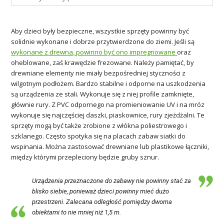
Aby dzieci były bezpieczne, wszystkie sprzęty powinny być
solidnie wykonane i dobrze przytwierdzone do ziemi. Jeśli są
wykonane z drewna, powinno być ono impregnowane
oraz
oheblowane, zaś krawędzie frezowane. Należy pamiętać, by
drewniane elementy nie miały bezpośredniej styczności z
wilgotnym podłożem. Bardzo stabilne i odporne na uszkodzenia
są urządzenia ze stali. Wykonuje się z niej profile zamknięte,
głównie rury. Z PVC odpornego na promieniowanie UV i na mróz
wykonuje się najczęściej daszki, piaskownice, rury zjeżdżalni. Te
sprzęty mogą być także zrobione z włókna poliestrowego i
szklanego. Często spotyka się na placach zabaw siatki do
wspinania. Można zastosować drewniane lub plastikowe łączniki,
między którymi przepleciony będzie gruby sznur.
Urządzenia przeznaczone do zabawy nie powinny stać za
blisko siebie, ponieważ dzieci powinny mieć dużo
przestrzeni. Zalecana odległość pomiędzy dwoma
obiektami to nie mniej niż 1,5 m.