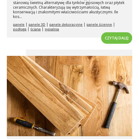
stanowią świetną alternatywę dla tynków gipsowych oraz płytek
ceramicznych. Charakteryzują się wytrzymałością, łatwą
konserwacją i znakomitymi właściwościami akustycznymi. Ile
kos...
|
|
|
|
panele
panele 3D
panele dekoracyjne
panele ścienne
|
|
podłoga
ściana
sypialnia
CZYTAJ DALEJ