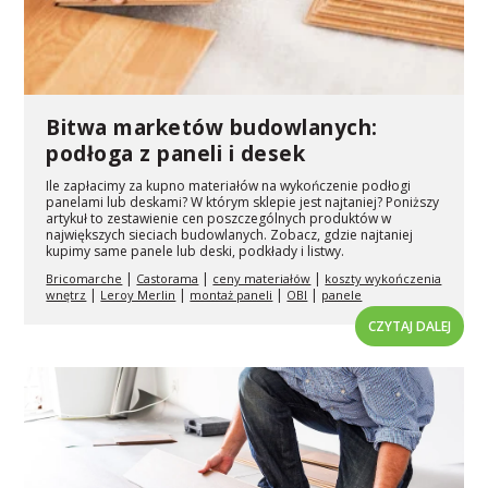
Bitwa marketów budowlanych:
podłoga z paneli i desek
Ile zapłacimy za kupno materiałów na wykończenie podłogi
panelami lub deskami? W którym sklepie jest najtaniej? Poniższy
artykuł to zestawienie cen poszczególnych produktów w
największych sieciach budowlanych. Zobacz, gdzie najtaniej
kupimy same panele lub deski, podkłady i listwy.
|
|
|
Bricomarche
Castorama
ceny materiałów
koszty wykończenia
|
|
|
|
wnętrz
Leroy Merlin
montaż paneli
OBI
panele
CZYTAJ DALEJ