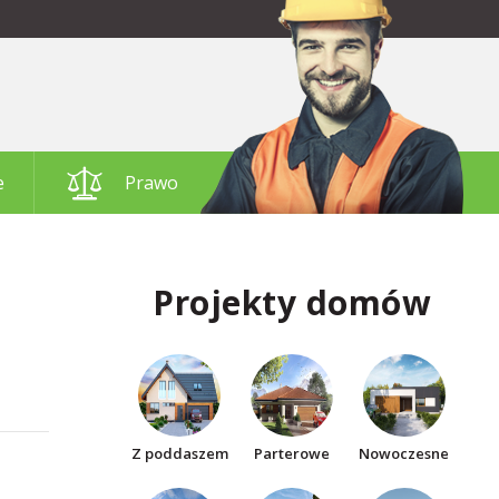
e
Prawo
Projekty domów
Z poddaszem
Parterowe
Nowoczesne