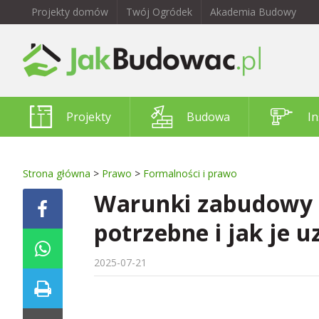
Projekty domów
Twój Ogródek
Akademia Budowy
Projekty
Budowa
In
Strona główna
>
Prawo
>
Formalności i prawo
Warunki zabudowy k
potrzebne i jak je 
2025-07-21