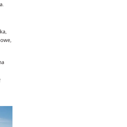
ba.
ka,
zowe,
na
ę