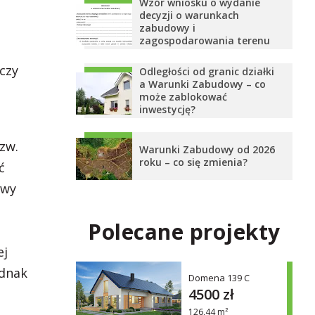
Wzór wniosku o wydanie
decyzji o warunkach
zabudowy i
zagospodarowania terenu
czy
Odległości od granic działki
a Warunki Zabudowy – co
może zablokować
inwestycję?
zw.
Warunki Zabudowy od 2026
roku – co się zmienia?
ć
owy
Polecane projekty
ej
ednak
Domena 139 C
4500 zł
126,44 m²