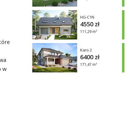
HG-C1N
4550 zł
111,29 m²
tóre
Karo 2
6400 zł
owa
171,47 m²
o w