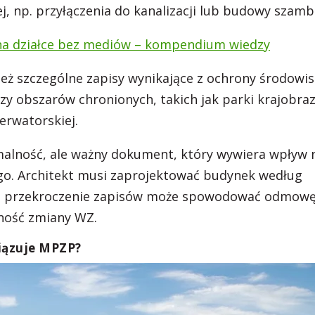
ej, np. przyłączenia do kanalizacji lub budowy szam
a działce bez mediów – kompendium wiedzy
eż szczególne zapisy wynikające z ochrony środowis
zy obszarów chronionych, takich jak parki krajobra
erwatorskiej.
rmalność, ale ważny dokument, który wywiera wpływ 
o. Architekt musi zaprojektować budynek według
 a przekroczenie zapisów może spowodować odmow
ność zmiany WZ.
wiązuje MPZP?