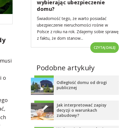
wybierając ubezpieczenie
domu?
Świadomość tego, że warto posiadać
ubezpieczenie nieruchomości rośnie w
Polsce z roku na rok. Zdajemy sobie sprawę
z faktu, że dom stanow...
dy
CZYTAJ DALEJ
 musi
Podobne artykuły
i o
Odległość domu od drogi
publicznej
ego
Jak interpretować zapisy
ać,
decyzji o warunkach
zabudowy?
ich
y