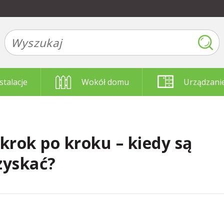
stalacje
Wokół domu
Urządzani
rok po kroku – kiedy są
uzyskać?