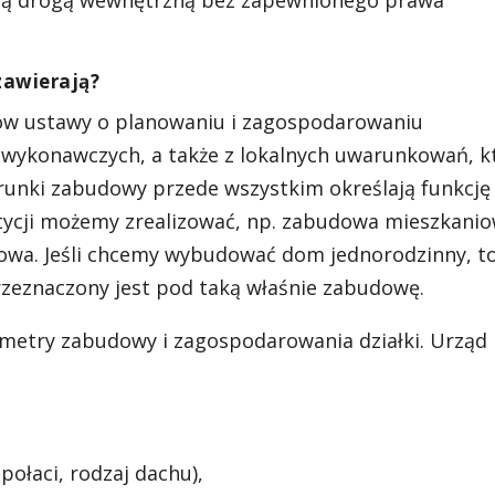
atną drogą wewnętrzną bez zapewnionego prawa
zawierają?
sów ustawy o planowaniu i zagospodarowaniu
wykonawczych, a także z lokalnych uwarunkowań, k
arunki zabudowy przede wszystkim określają funkcję
estycji możemy zrealizować, np. zabudowa mieszkani
gowa. Jeśli chcemy wybudować dom jednorodzinny, t
 przeznaczony jest pod taką właśnie zabudowę.
metry zabudowy i zagospodarowania działki. Urząd
połaci, rodzaj dachu),