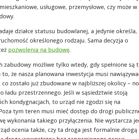
 mieszkaniowe, usługowe, przemysłowe, czy może w
udowy.
daje działce statusu budowlanej, a jedynie określa, 
ruchomość określonego rodzaju. Sama decyzja o
też
pozwolenia na budowę
.
h zabudowy możliwe tylko wtedy, gdy spełnione są t
 to, że nasza planowana inwestycja musi nawiązywa
co zostało już zbudowane w najbliższej okolicy – n
 ładu przestrzennego. Jeśli w sąsiedztwie stoją
h kondygnacjach, to urząd nie zgodzi się na
oza tym teren musi mieć dostęp do drogi publiczn
ę wykonania takiego przyłączenia. Nie wystarcza j
ząd ocenia także, czy ta droga jest formalnie drogą