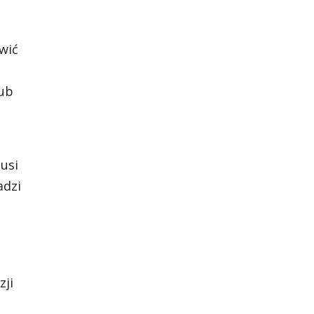
wić
lub
usi
adzi
zji