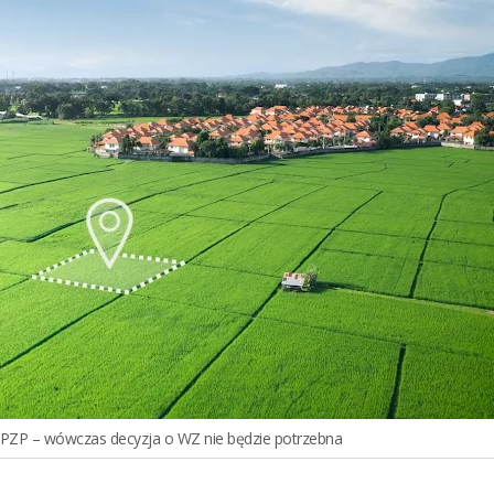
MPZP – wówczas decyzja o WZ nie będzie potrzebna