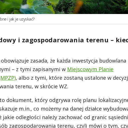
ne i jak je uzyskać?
dowy i zagospodarowania terenu – kie
obowiązuje zasada, że każda inwestycja budowlana
znymi – z tymi zapisanymi w
Miejscowym Planie
(MPZP)
, albo z tymi, które zostaną ustalone w decyzj
ania terenu, w skrócie WZ.
to dokument, który odgrywa rolę planu lokalizacyjn
skazuje m.in., co możemy na danej działce wybudow
 jakie odległości należy zachować od granic sąsiedn
sób zagospodarowania terenu, czyli mówi o tym, cz