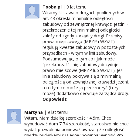
Tooba.pl
9 lat temu
Witamy. Ustawa o drogach publicznych w
art. 43 określa minimalne odległości
zabudowy od zewnętrznej krawędzi jezdni -
przekroczenie tej minimalnej odległości
zależy od zgody zarządcy drogi. Przepisy
prawa miejscowego (MPZP i WZiZT)
regulują kwestie zabudowy w pozostałych
przypadkach - w tym w linii zabudowy.
Podsumowując, o tym co i jak może
"przekraczać" linię zabudowy decyduje
prawo miejscowe (MPZP lub WZiZT). Jeśli
linia zabudowy pokrywa się z minimalną
odległością od zewnętrznej krawędzi jezdni,
to o tym co może ją przekroczyć (i czy
może) dodatkowo decyduje zarządca drogi.
Odpowiedz
Martyna
9 lat temu
Witam. Mam działkę szerokość 14,5m. Chce
wybudować dom 7,74 szerokość, starostwo nie chce
wydać pozwolenia ponieważ uważają że odległość
między budynkami sąsiadów powinna wynosić 8m