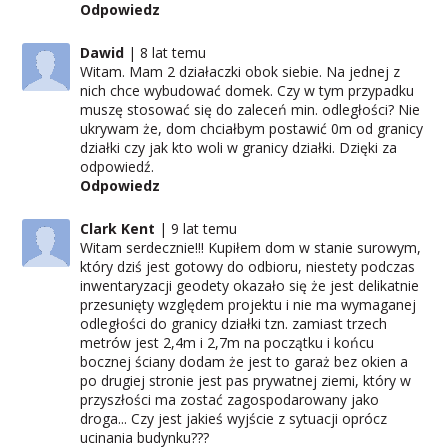
Odpowiedz
Dawid
8 lat temu
Witam. Mam 2 działaczki obok siebie. Na jednej z
nich chce wybudować domek. Czy w tym przypadku
muszę stosować się do zaleceń min. odległości? Nie
ukrywam że, dom chciałbym postawić 0m od granicy
działki czy jak kto woli w granicy działki. Dzięki za
odpowiedź.
Odpowiedz
Clark Kent
9 lat temu
Witam serdecznie!!! Kupiłem dom w stanie surowym,
który dziś jest gotowy do odbioru, niestety podczas
inwentaryzacji geodety okazało się że jest delikatnie
przesunięty względem projektu i nie ma wymaganej
odległości do granicy działki tzn. zamiast trzech
metrów jest 2,4m i 2,7m na początku i końcu
bocznej ściany dodam że jest to garaż bez okien a
po drugiej stronie jest pas prywatnej ziemi, który w
przyszłości ma zostać zagospodarowany jako
droga... Czy jest jakieś wyjście z sytuacji oprócz
ucinania budynku???