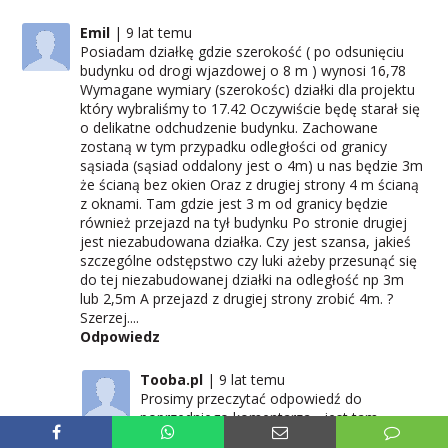
Emil
9 lat temu
Posiadam działkę gdzie szerokość ( po odsunięciu
budynku od drogi wjazdowej o 8 m ) wynosi 16,78
Wymagane wymiary (szerokośc) działki dla projektu
który wybraliśmy to 17.42 Oczywiście będę starał się
o delikatne odchudzenie budynku. Zachowane
zostaną w tym przypadku odległości od granicy
sąsiada (sąsiad oddalony jest o 4m) u nas będzie 3m
że ścianą bez okien Oraz z drugiej strony 4 m ścianą
z oknami. Tam gdzie jest 3 m od granicy będzie
również przejazd na tył budynku Po stronie drugiej
jest niezabudowana działka. Czy jest szansa, jakieś
szczególne odstępstwo czy luki ażeby przesunąć się
do tej niezabudowanej działki na odległość np 3m
lub 2,5m A przejazd z drugiej strony zrobić 4m. ?
Szerzej....
Odpowiedz
Tooba.pl
9 lat temu
Prosimy przeczytać odpowiedź do
poprzedniego komentarza - jest tam
wyjaśnienie, kiedy można budować bliżej