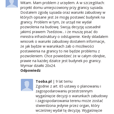
Witam. Mam problem z urzędem. A w szczegółach:
projekt domu umiejscowiony przy granicy sąsiada.
Dostałem zgodę sąsiada oraz warunki zabudowy w
których opisane jest że mogę postawić budynek na
granicy. Problem w tym, że urząd nie wydał
pozwolenia na budowę. Swoją decyzję uzasadnił
jakimś prawem 7sedziow... i że muszę pisać do
ministra infrastruktury o odstąpienie. Kiedy skladalem
wniosek o warunki zabudowy dostałem informacje,
że jak będzie w warunkach zab o możliwości
postawienia na granicy to nie będzie problemu z
pozwoleniem. Chce powiedzieć że w całym obrębie,
prawie na każdej działce jest budynek po granicy.
Wymiar działki 20x24.
Odpowiedz
Tooba.pl
9 lat temu
Zgodnie z art. 65 ustawy o planowaniu i
zagospodarowaniu przestrzennym
wygaśnięcie decyzji o warunkach zabudowy
i zagospodarowania terenu może zostać
stwierdzona jedynie przez organ, który
wcześniej wydał tę decyzję. Wygaśnięcie