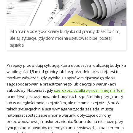
Minimalna odległość ściany budynku od granicy działki to 4 m,
ale są sytuacje, gdy dom można usytuować bliżej posesji
sąsiada
Przepisy przewidują sytuację, która dopuszcza realizację budynku
w odległości 1,5 m od granicy lub bezpośrednio przy niej. Jest to
możliwe wówczas, gdy wynika z zapisów miejscowego planu
zagospodarowania przestrzennego lub decyzji o warunkach
zabudowy. Natomiast gdy
szerokość działki wynosi mniej niż 16 m
,
to możliwe jest usytuowanie budynku bezpośrednio przy granicy
lub w odległości mniejszej niż 3 m, ale nie mniejszej niż 1,5 m. W
takich sytuacjach nie jest wymagana zgoda sąsiada, muszą
natomiast zostać zapewnione warunki dotyczące ochrony
przeciwpożarowej i nasłonecznienia. Ściana domu nie może przy
tym posiadać otworów okiennych ani drzwiowych, a pas terenu o