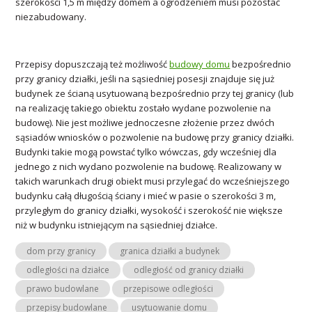
szerokości 1,5 m między domem a ogrodzeniem musi pozostać
niezabudowany.
Przepisy dopuszczają też możliwość
budowy domu
bezpośrednio
przy granicy działki, jeśli na sąsiedniej posesji znajduje się już
budynek ze ścianą usytuowaną bezpośrednio przy tej granicy (lub
na realizację takiego obiektu zostało wydane pozwolenie na
budowę). Nie jest możliwe jednoczesne złożenie przez dwóch
sąsiadów wniosków o pozwolenie na budowę przy granicy działki.
Budynki takie mogą powstać tylko wówczas, gdy wcześniej dla
jednego z nich wydano pozwolenie na budowę. Realizowany w
takich warunkach drugi obiekt musi przylegać do wcześniejszego
budynku całą długością ściany i mieć w pasie o szerokości 3 m,
przyległym do granicy działki, wysokość i szerokość nie większe
niż w budynku istniejącym na sąsiedniej działce.
dom przy granicy
granica działki a budynek
odległości na działce
odległość od granicy działki
prawo budowlane
przepisowe odległości
przepisy budowlane
usytuowanie domu