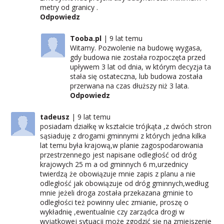
metry od granicy .
Odpowiedz
Tooba.pl
9 lat temu
Witamy. Pozwolenie na budowę wygasa,
gdy budowa nie została rozpoczęta przed
upływem 3 lat od dnia, w którym decyzja ta
stała się ostateczna, lub budowa została
przerwana na czas dłuższy niż 3 lata.
Odpowiedz
tadeusz
9 lat temu
posiadam działkę w kształcie trójkąta ,z dwóch stron
sąsiaduję z drogami gminnymi z których jedna kilka
lat temu była krajową,w planie zagospodarowania
przestrzennego jest napisane odległość od dróg
krajowych 25 m a od gminnych 6 m,urzednicy
twierdzą że obowiązuje mnie zapis z planu a nie
odległość jak obowiązuje od dróg gminnych,według
mnie jeżeli droga została przekazana gminie to
odległości też powinny ulec zmianie, proszę o
wykładnię ,ewentualnie czy zarządca drogi w
wyjątkowej sytuacji może zgodzić się na zmiejszenie