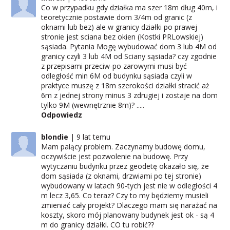
Co w przypadku gdy działka ma szer 18m dług 40m, i
teoretycznie postawie dom 3/4m od granic (z
oknami lub bez) ale w granicy działki po prawej
stronie jest sciana bez okien (Kostki PRLowskiej)
sąsiada. Pytania Mogę wybudować dom 3 lub 4M od
granicy czyli 3 lub 4M od Sciany sąsiada? czy zgodnie
z przepisami przeciw-po zarowymi musi być
odległość min 6M od budynku sąsiada czyli w
praktyce muszę z 18m szerokości działki stracić aż
6m z jednej strony minus 3 zdrugiej i zostaje na dom
tylko 9M (wewnętrznie 8m)? .....
Odpowiedz
blondie
9 lat temu
Mam palący problem. Zaczynamy budowę domu,
oczywiście jest pozwolenie na budowę. Przy
wytyczaniu budynku przez geodetę okazało się, że
dom sąsiada (z oknami, drzwiami po tej stronie)
wybudowany w latach 90-tych jest nie w odległości 4
m lecz 3,65. Co teraz? Czy to my będziemy musieli
zmieniać cały projekt? Dlaczego mam się narażać na
koszty, skoro mój planowany budynek jest ok - są 4
m do granicy działki. CO tu robić??