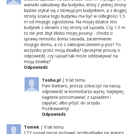
warunki zabudowy dla budynku, który z jednej strony
będzie stykał się z istniejącym budynkiem, a z drugiej
strony ściana tego budynku ma być w odległości 1,5
m od mojego ogrodzenia. Na mojej działce stoi
budynek z oknami z tej strony od sąsiada. Czy 1,5 m
to nie jest zbyt blisko mojej posesji - chodzi o
sprawy remontu domu sasiada, zaciemnienie
mojego domu, a co z zabezpieczeniem p-poż? To
wszystko przez moją dzialkę? Uprzejmie proszę o
odpowiedź, czy sąsiad tak może oddziaływać na
moją działkę?
Odpowiedz
Tooba.pl
9 lat temu
Pani Barbaro, proszę zobaczyć na naszą
odpowiedź w komentarzu wyżej. Najlepiej
najpierw porozmawiać z sąsiadem i
zapytać, albo pójść do urzędu.
Pozdrawiamy!
Odpowiedz
Tomek
9 lat temu
CZY sąsiad może postawić przybudówkę na granicy