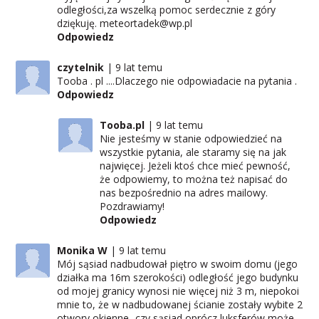
odległości,za wszelką pomoc serdecznie z góry
dziękuję. meteortadek@wp.pl
Odpowiedz
czytelnik
9 lat temu
Tooba . pl ....Dlaczego nie odpowiadacie na pytania .
Odpowiedz
Tooba.pl
9 lat temu
Nie jesteśmy w stanie odpowiedzieć na
wszystkie pytania, ale staramy się na jak
najwięcej. Jeżeli ktoś chce mieć pewność,
że odpowiemy, to można też napisać do
nas bezpośrednio na adres mailowy.
Pozdrawiamy!
Odpowiedz
Monika W
9 lat temu
Mój sąsiad nadbudował piętro w swoim domu (jego
działka ma 16m szerokości) odległość jego budynku
od mojej granicy wynosi nie więcej niż 3 m, niepokoi
mnie to, że w nadbudowanej ścianie zostały wybite 2
otwory okienne- czy sąsiad oprócz luksferów może