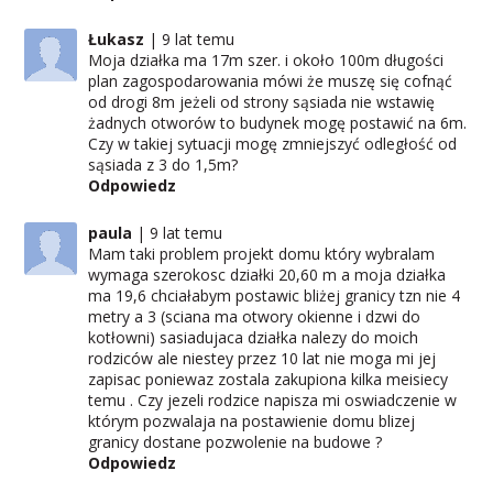
Łukasz
9 lat temu
Moja działka ma 17m szer. i około 100m długości
plan zagospodarowania mówi że muszę się cofnąć
od drogi 8m jeżeli od strony sąsiada nie wstawię
żadnych otworów to budynek mogę postawić na 6m.
Czy w takiej sytuacji mogę zmniejszyć odległość od
sąsiada z 3 do 1,5m?
Odpowiedz
paula
9 lat temu
Mam taki problem projekt domu który wybralam
wymaga szerokosc działki 20,60 m a moja działka
ma 19,6 chciałabym postawic bliżej granicy tzn nie 4
metry a 3 (sciana ma otwory okienne i dzwi do
kotłowni) sasiadujaca działka nalezy do moich
rodziców ale niestey przez 10 lat nie moga mi jej
zapisac poniewaz zostala zakupiona kilka meisiecy
temu . Czy jezeli rodzice napisza mi oswiadczenie w
którym pozwalaja na postawienie domu blizej
granicy dostane pozwolenie na budowe ?
Odpowiedz