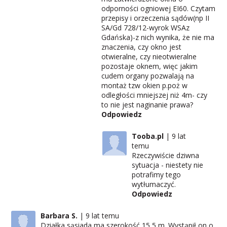
odporności ogniowej EI60. Czytam
przepisy i orzeczenia sądów(np II
SA/Gd 728/12-wyrok WSAz
Gdańska)-z nich wynika, że nie ma
znaczenia, czy okno jest
otwieralne, czy nieotwieralne
pozostaje oknem, więc jakim
cudem organy pozwalają na
montaż tzw okien p.poż w
odległości mniejszej niż 4m- czy
to nie jest naginanie prawa?
Odpowiedz
Tooba.pl
9 lat
temu
Rzeczywiście dziwna
sytuacja - niestety nie
potrafimy tego
wytłumaczyć.
Odpowiedz
Barbara S.
9 lat temu
Działka sąsiada ma szerokość 15,5 m. Wystąpił on o