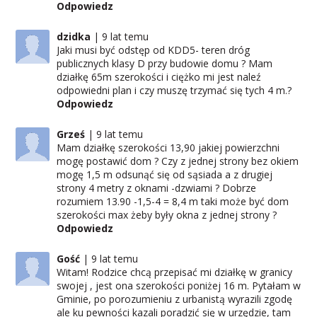
Odpowiedz
dzidka
9 lat temu
Jaki musi być odstęp od KDD5- teren dróg
publicznych klasy D przy budowie domu ? Mam
działkę 65m szerokości i ciężko mi jest naleź
odpowiedni plan i czy muszę trzymać się tych 4 m.?
Odpowiedz
Grześ
9 lat temu
Mam działkę szerokości 13,90 jakiej powierzchni
mogę postawić dom ? Czy z jednej strony bez okiem
mogę 1,5 m odsunąć się od sąsiada a z drugiej
strony 4 metry z oknami -dzwiami ? Dobrze
rozumiem 13.90 -1,5-4 = 8,4 m taki może być dom
szerokości max żeby były okna z jednej strony ?
Odpowiedz
Gość
9 lat temu
Witam! Rodzice chcą przepisać mi działkę w granicy
swojej , jest ona szerokości poniżej 16 m. Pytałam w
Gminie, po porozumieniu z urbanistą wyrazili zgodę
ale ku pewności kazali poradzić się w urzędzie, tam