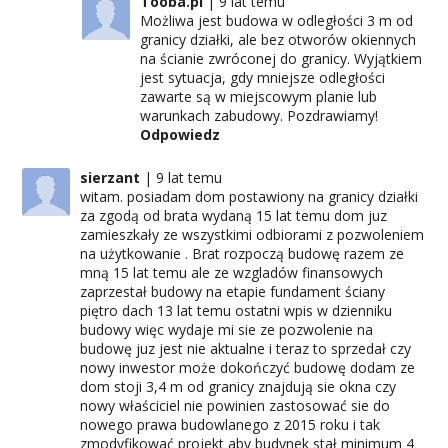
Tooba.pl
9 lat temu
Możliwa jest budowa w odległości 3 m od
granicy działki, ale bez otworów okiennych
na ścianie zwróconej do granicy. Wyjątkiem
jest sytuacja, gdy mniejsze odległości
zawarte są w miejscowym planie lub
warunkach zabudowy. Pozdrawiamy!
Odpowiedz
sierzant
9 lat temu
witam. posiadam dom postawiony na granicy działki
za zgodą od brata wydaną 15 lat temu dom juz
zamieszkały ze wszystkimi odbiorami z pozwoleniem
na użytkowanie . Brat rozpoczą budowę razem ze
mną 15 lat temu ale ze wzgladów finansowych
zaprzestał budowy na etapie fundament ściany
piętro dach 13 lat temu ostatni wpis w dzienniku
budowy więc wydaje mi sie ze pozwolenie na
budowę juz jest nie aktualne i teraz to sprzedał czy
nowy inwestor może dokończyć budowę dodam ze
dom stoji 3,4 m od granicy znajdują sie okna czy
nowy właściciel nie powinien zastosować sie do
nowego prawa budowlanego z 2015 roku i tak
zmodyfikować projekt aby budynek stał minimum 4