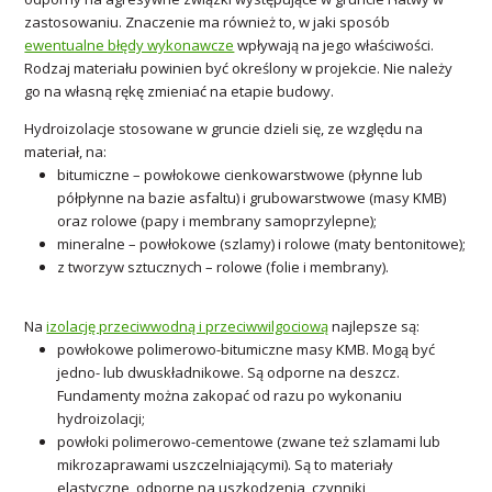
zastosowaniu. Znaczenie ma również to, w jaki sposób
ewentualne błędy wykonawcze
wpływają na jego właściwości.
Rodzaj materiału powinien być określony w projekcie. Nie należy
go na własną rękę zmieniać na etapie budowy.
Hydroizolacje stosowane w gruncie dzieli się, ze względu na
materiał, na:
bitumiczne – powłokowe cienkowarstwowe (płynne lub
półpłynne na bazie asfaltu) i grubowarstwowe (masy KMB)
oraz rolowe (papy i membrany samoprzylepne);
mineralne – powłokowe (szlamy) i rolowe (maty bentonitowe);
z tworzyw sztucznych – rolowe (folie i membrany).
Na
izolację przeciwwodną i przeciwwilgociową
najlepsze są:
powłokowe polimerowo-bitumiczne masy KMB. Mogą być
jedno- lub dwuskładnikowe. Są odporne na deszcz.
Fundamenty można zakopać od razu po wykonaniu
hydroizolacji;
powłoki polimerowo-cementowe (zwane też szlamami lub
mikrozaprawami uszczelniającymi). Są to materiały
elastyczne, odporne na uszkodzenia, czynniki