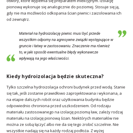
otwory, które wypełnia się preparatem iniekcyjnym. Izolację
pionową wykonuje się analogicznie do poziomej. Stosuje się ją,
gdy nie ma możliwości odkopania ścian piwnic i zaizolowania ich
od zewnątrz.
Materiał na hydroizolację piwnic musi być przede
wszystkim odporny na agresywne związki występujące w
gruncie i łatwy w zastosowaniu. Znaczenie ma również
to, w jaki sposób ewentualne błędy wykonawcze
wpływają na jego właściwości.
Kiedy hydroizolacja będzie skuteczna?
Tylko szczelna hydroizolacja ochroni budynek przed wodą. Stanie
się tak, jeśli zostanie prawidłowo zaprojektowana i wykonana, a
na etapie dalszych robót oraz użytkowania budynku będzie
odpowiednio chroniona przed uszkodzeniem. Od rodzaju
materiału zastosowanego na izolację poziomą ław, zależy rodzaj
materiału na izolację pionową ścian. Niektórych materiałów nie
można ze sobą łączyć albo nie da się tego zrobić szczelnie. Nie
wszystkie nadają się na każdy rodzaj podłoża. Z wyżej