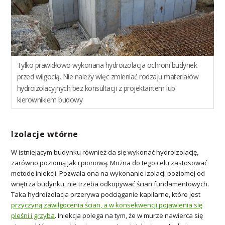
Tylko prawidłowo wykonana hydroizolacja ochroni budynek
przed wilgocią. Nie należy więc zmieniać rodzaju materiałów
hydroizolacyjnych bez konsultacji z projektantem lub
kierownikiem budowy
Izolacje wtórne
W istniejącym budynku również da się wykonać hydroizolację,
zarówno poziomą jak i pionową. Można do tego celu zastosować
metodę iniekcji. Pozwala ona na wykonanie izolacji poziomej od
wnętrza budynku, nie trzeba odkopywać ścian fundamentowych.
Taka hydroizolacja przerywa podciąganie kapilarne, które jest
przyczyną zawilgocenia ścian, a w konsekwencji pojawienia się
pleśni i grzyba
. Iniekcja polega na tym, że w murze nawierca się