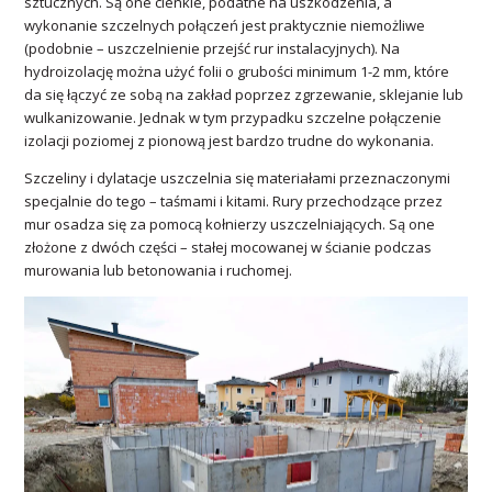
sztucznych. Są one cienkie, podatne na uszkodzenia, a
wykonanie szczelnych połączeń jest praktycznie niemożliwe
(podobnie – uszczelnienie przejść rur instalacyjnych). Na
hydroizolację można użyć folii o grubości minimum 1-2 mm, które
da się łączyć ze sobą na zakład poprzez zgrzewanie, sklejanie lub
wulkanizowanie. Jednak w tym przypadku szczelne połączenie
izolacji poziomej z pionową jest bardzo trudne do wykonania.
Szczeliny i dylatacje uszczelnia się materiałami przeznaczonymi
specjalnie do tego – taśmami i kitami. Rury przechodzące przez
mur osadza się za pomocą kołnierzy uszczelniających. Są one
złożone z dwóch części – stałej mocowanej w ścianie podczas
murowania lub betonowania i ruchomej.