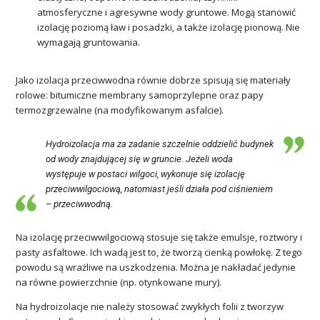
atmosferyczne i agresywne wody gruntowe. Mogą stanowić
izolację poziomą ław i posadzki, a także izolację pionową. Nie
wymagają gruntowania.
Jako izolacja przeciwwodna równie dobrze spisują się materiały
rolowe: bitumiczne membrany samoprzylepne oraz papy
termozgrzewalne (na modyfikowanym asfalcie).
Hydroizolacja ma za zadanie szczelnie oddzielić budynek
od wody znajdującej się w gruncie. Jeżeli woda
występuje w postaci wilgoci, wykonuje się izolację
przeciwwilgociową, natomiast jeśli działa pod ciśnieniem
– przeciwwodną.
Na izolację przeciwwilgociową stosuje się także emulsje, roztwory i
pasty asfaltowe. Ich wadą jest to, że tworzą cienką powłokę. Z tego
powodu są wrażliwe na uszkodzenia. Można je nakładać jedynie
na równe powierzchnie (np. otynkowane mury).
Na hydroizolacje nie należy stosować zwykłych folii z tworzyw