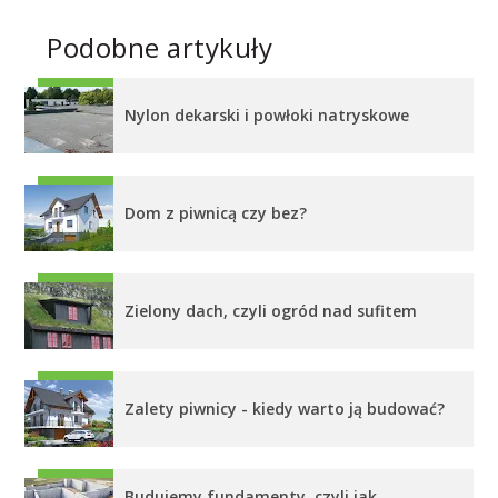
Podobne artykuły
Nylon dekarski i powłoki natryskowe
Dom z piwnicą czy bez?
Zielony dach, czyli ogród nad sufitem
Zalety piwnicy - kiedy warto ją budować?
Budujemy fundamenty, czyli jak