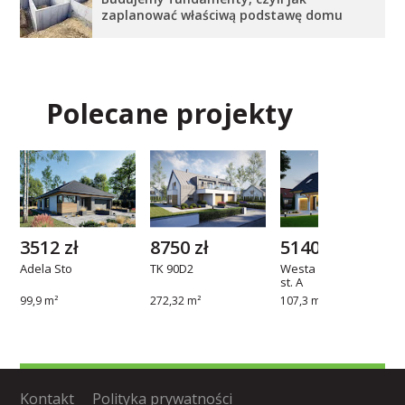
zaplanować właściwą podstawę domu
Polecane projekty
3512 zł
8750 zł
5140 zł
Adela Sto
TK 90D2
Westa z garażem 1-
st. A
99,9 m²
272,32 m²
107,3 m²
Kontakt
Polityka prywatności