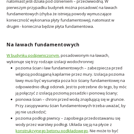
natomiast jeśli działa pod ciśnieniem – przeciwwodną. W
pierwszym przypadku budynek można posadowić na ławach
fundamentowych (chyba że istnieją powody wymuszające
konieczność wykonania płyty fundamentowej), natomiast w
drugim - konieczna będzie płyta fundamentowa.
Na ławach fundamentowych
W budynku podpiwniczonym
, posadowionym na ławach,
wykonuje się trzy rodzaje izolacji wodochronnej:
pozioma ścian i ław fundamentowych – zabezpiecza przed
wilgocią podciąganą kapilarnie przez mury. Izolacja pozioma
ławy musi być wysunięta poza lico ściany fundamentowej na
odpowiednio długi odcinek. Jest to potrzebne do tego, by móc
ją połączyć z izolacją poziomą posadzki i pionową ściany;
pionowa ścian – chroni przed wodą znajdującą się w gruncie.
Przy zasypywaniu ścian fundamentowych trzeba uważać, by
jej nie uszkodzić;
pozioma podłogi piwnicy – zapobiega przedostawaniu się
wody przez warstwy podłogi. Układa się ją na płycie z
konstrukcyjnego betonu podkładowego
. Nie może to być