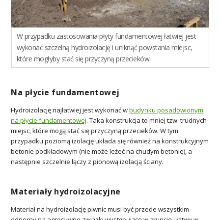
W przypadku zastosowania płyty fundamentowej łatwiej jest
wykonać szczelną hydroizolację i uniknąć powstania miejsc,
które mogłyby stać się przyczyną przecieków
Na płycie fundamentowej
Hydroizolację najłatwiej jest wykonać w
budynku posadowionym
na płycie fundamentowej
. Taka konstrukcja to mniej tzw. trudnych
miejsc, które mogą stać się przyczyną przecieków. W tym
przypadku poziomą izolację układa się również na konstrukcyjnym
betonie podkładowym (nie może leżeć na chudym betonie), a
następnie szczelnie łączy z pionową izolacją ściany.
Materiały hydroizolacyjne
Materiał na hydroizolację piwnic musi być przede wszystkim
odporny na agresywne związki występujące w gruncie i łatwy w