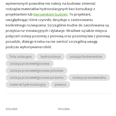
wymienionych powodów nie należy na budowie zmieniać
rodzajów materiałów hydroizolacyjnych bez konsultacji z
projektantem lub
kierownikiem budowy
. To projektant,
uwzględniając różne czynniki, decyduje o zastosowaniu
konkretnego rozwiązania. Szczególnie trudne do zaizolowania są
przejścia rur instalacyjnych i dylatacje. Wrażliwe są także miejsca
połączeń izolacji poziomej z pionową oraz poziomej ław z pionową
posadzki, dlatego trzeba na nie zwrócić szczególną uwagę
podczas wykonywania robót.
folia izolacyjna
hydroizolacja
izolacja fundamentów
izolacja przeciwwilgociowa
izolacja przeciwwilgociowa pionowa
izolacja przeciwwilgociowa pozioma
izolacja przeciwwodna
materiał hydroizolacyjny
piwnica