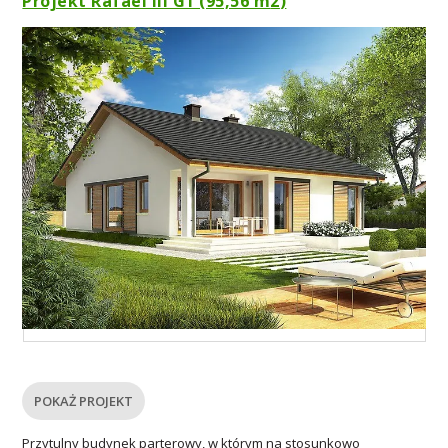
Projekt Rafael III G1 (95,56 m
2
)
POKAŻ PROJEKT
Przytulny budynek parterowy, w którym na stosunkowo