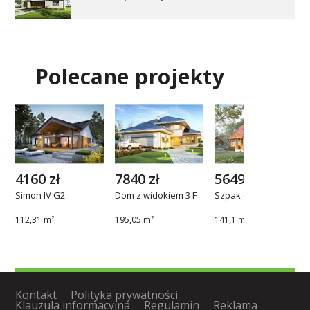
Polecane projekty
4160 zł
7840 zł
5649 zł
Simon IV G2
Dom z widokiem 3 F
Szpak dr-S
112,31 m²
195,05 m²
141,1 m²
Kontakt
Polityka prywatności
Klauzula informacyjna
Regulamin
Reklama