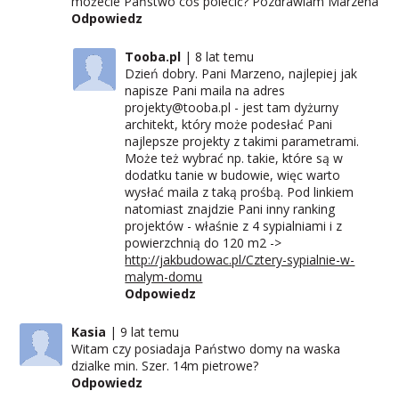
możecie Państwo coś polecić? Pozdrawiam Marzena
Odpowiedz
Tooba.pl
8 lat temu
Dzień dobry. Pani Marzeno, najlepiej jak
napisze Pani maila na adres
projekty@tooba.pl - jest tam dyżurny
architekt, który może podesłać Pani
najlepsze projekty z takimi parametrami.
Może też wybrać np. takie, które są w
dodatku tanie w budowie, więc warto
wysłać maila z taką prośbą. Pod linkiem
natomiast znajdzie Pani inny ranking
projektów - właśnie z 4 sypialniami i z
powierzchnią do 120 m2 ->
http://jakbudowac.pl/Cztery-sypialnie-w-
malym-domu
Odpowiedz
Kasia
9 lat temu
Witam czy posiadaja Państwo domy na waska
dzialke min. Szer. 14m pietrowe?
Odpowiedz