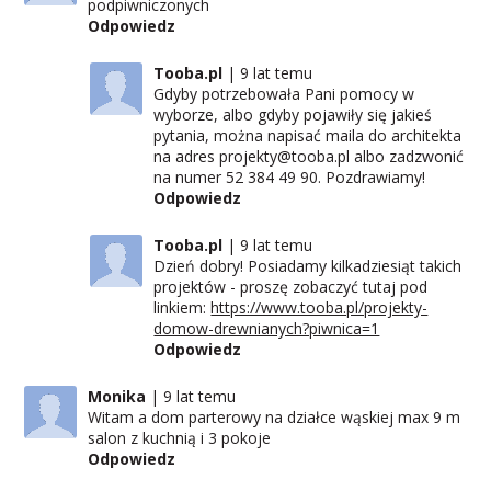
podpiwniczonych
Odpowiedz
Tooba.pl
9 lat temu
Gdyby potrzebowała Pani pomocy w
wyborze, albo gdyby pojawiły się jakieś
pytania, można napisać maila do architekta
na adres projekty@tooba.pl albo zadzwonić
na numer 52 384 49 90. Pozdrawiamy!
Odpowiedz
Tooba.pl
9 lat temu
Dzień dobry! Posiadamy kilkadziesiąt takich
projektów - proszę zobaczyć tutaj pod
linkiem:
https://www.tooba.pl/projekty-
domow-drewnianych?piwnica=1
Odpowiedz
Monika
9 lat temu
Witam a dom parterowy na działce wąskiej max 9 m
salon z kuchnią i 3 pokoje
Odpowiedz