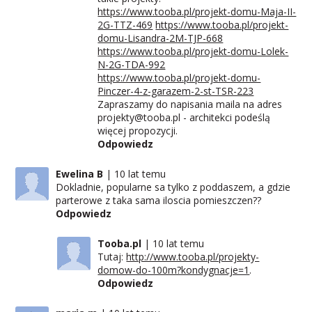
https://www.tooba.pl/projekt-domu-Maja-II-
2G-TTZ-469
https://www.tooba.pl/projekt-
domu-Lisandra-2M-TJP-668
https://www.tooba.pl/projekt-domu-Lolek-
N-2G-TDA-992
https://www.tooba.pl/projekt-domu-
Pinczer-4-z-garazem-2-st-TSR-223
Zapraszamy do napisania maila na adres
projekty@tooba.pl - architekci podeślą
więcej propozycji.
Odpowiedz
Ewelina B
10 lat temu
Dokladnie, popularne sa tylko z poddaszem, a gdzie
parterowe z taka sama iloscia pomieszczen??
Odpowiedz
Tooba.pl
10 lat temu
Tutaj:
http://www.tooba.pl/projekty-
domow-do-100m?kondygnacje=1
.
Odpowiedz