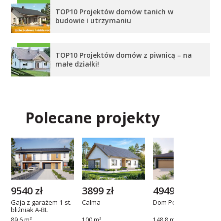
TOP10 Projektów domów tanich w
budowie i utrzymaniu
TOP10 Projektów domów z piwnicą – na
małe działki!
Polecane projekty
9540 zł
3899 zł
4949 zł
Gaja z garażem 1-st.
Calma
Dom Pegmatyt
bliźniak A-BL
89,6 m²
100 m²
148,8 m²