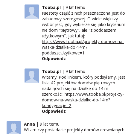
Tooba.pl
9 lat temu
Niestety część z nich przeznaczona jest do
zabudowy szeregowej. O wiele większy
wybór jest, gdy wybierze się jako kryterium
nie dom "piętrowy", ale "z poddaszem
użytkowym", jak tutaj:
https://www.tooba.pl/projekty-domow-na-
waska-dzialke-do-14m?
poddaszeUzytkowe=1
Odpowiedz
Tooba.pl
9 lat temu
Witamy! Pod linkiem, który podsyłamy, jest
lista 42 projektów domów piętrowych
nadających się na działkę do 14 m
szerokości:
https://www.tooba.pl/projekty-
domow-na-waska-dzialke-do-14m?
kondygnacje=2
Odpowiedz
Anna
9 lat temu
Witam czy posiadacie projekty domów drewnianych