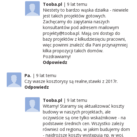
Tooba.pl
9 lat temu
Niestety to bardzo wąska działka - niewiele
jest takich projektów gotowych.
Zachęcamy do zapytania naszych
konsultantów pod adresem mailowym
projekty@tooba.pl. Mają oni dostęp do
bazy projektów z kilkudziesięciu pracowni,
więc powinni znaleźć dla Pani przynajmniej
kilka propozycji takich domów.
Pozdrawiamy!
Odpowiedz
Pa.
9 lat temu
Czy wasze kosztorysy są realne,stawki z 2017r.
Odpowiedz
Tooba.pl
9 lat temu
Witamy! Staramy się aktualizować koszty
budowy w naszych projektach, ale
oczywiście są one tylko wskaźnikowe - na
podstawie średnich cen. Wszystko zależy
również od regionu, w jakim budujemy dom
- najdroższe koszty występują np. w woj.