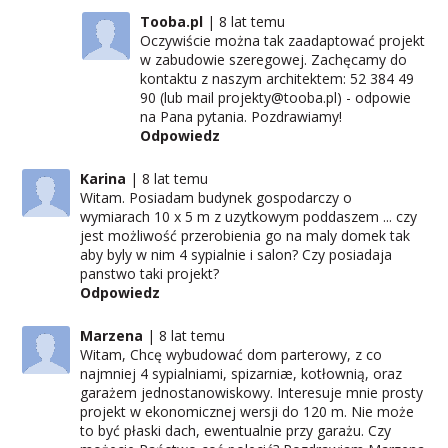
Tooba.pl
8 lat temu
Oczywiście można tak zaadaptować projekt
w zabudowie szeregowej. Zachęcamy do
kontaktu z naszym architektem: 52 384 49
90 (lub mail projekty@tooba.pl) - odpowie
na Pana pytania. Pozdrawiamy!
Odpowiedz
Karina
8 lat temu
Witam. Posiadam budynek gospodarczy o
wymiarach 10 x 5 m z uzytkowym poddaszem ... czy
jest możliwość przerobienia go na maly domek tak
aby byly w nim 4 sypialnie i salon? Czy posiadaja
panstwo taki projekt?
Odpowiedz
Marzena
8 lat temu
Witam, Chcę wybudować dom parterowy, z co
najmniej 4 sypialniami, spizarniæ, kotłownią, oraz
garażem jednostanowiskowy. Interesuje mnie prosty
projekt w ekonomicznej wersji do 120 m. Nie może
to być płaski dach, ewentualnie przy garażu. Czy