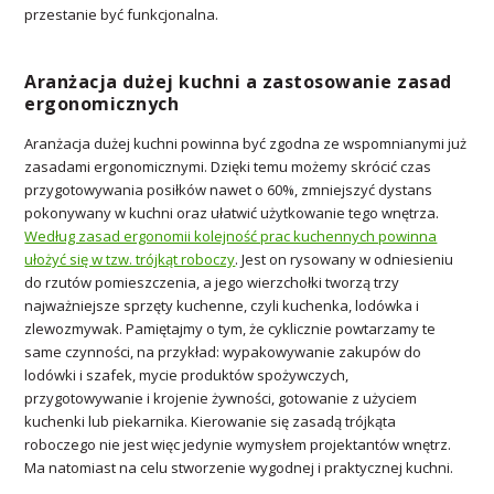
przestanie być funkcjonalna.
Aranżacja dużej kuchni a zastosowanie zasad
ergonomicznych
Aranżacja dużej kuchni powinna być zgodna ze wspomnianymi już
zasadami ergonomicznymi. Dzięki temu możemy skrócić czas
przygotowywania posiłków nawet o 60%, zmniejszyć dystans
pokonywany w kuchni oraz ułatwić użytkowanie tego wnętrza.
Według zasad ergonomii kolejność prac kuchennych powinna
ułożyć się w tzw. trójkąt roboczy
. Jest on rysowany w odniesieniu
do rzutów pomieszczenia, a jego wierzchołki tworzą trzy
najważniejsze sprzęty kuchenne, czyli kuchenka, lodówka i
zlewozmywak. Pamiętajmy o tym, że cyklicznie powtarzamy te
same czynności, na przykład: wypakowywanie zakupów do
lodówki i szafek, mycie produktów spożywczych,
przygotowywanie i krojenie żywności, gotowanie z użyciem
kuchenki lub piekarnika. Kierowanie się zasadą trójkąta
roboczego nie jest więc jedynie wymysłem projektantów wnętrz.
Ma natomiast na celu stworzenie wygodnej i praktycznej kuchni.