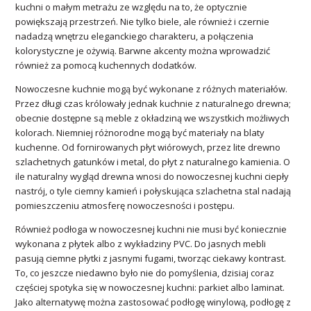
kuchni o małym metrażu ze względu na to, że optycznie
powiększają przestrzeń. Nie tylko biele, ale również i czernie
nadadzą wnętrzu eleganckiego charakteru, a połączenia
kolorystyczne je ożywią. Barwne akcenty można wprowadzić
również za pomocą kuchennych dodatków.
Nowoczesne kuchnie mogą być wykonane z różnych materiałów.
Przez długi czas królowały jednak kuchnie z naturalnego drewna;
obecnie dostępne są meble z okładziną we wszystkich możliwych
kolorach. Niemniej różnorodne mogą być materiały na blaty
kuchenne. Od fornirowanych płyt wiórowych, przez lite drewno
szlachetnych gatunków i metal, do płyt z naturalnego kamienia. O
ile naturalny wygląd drewna wnosi do nowoczesnej kuchni ciepły
nastrój, o tyle ciemny kamień i połyskująca szlachetna stal nadają
pomieszczeniu atmosferę nowoczesności i postępu.
Również podłoga w nowoczesnej kuchni nie musi być koniecznie
wykonana z płytek albo z wykładziny PVC. Do jasnych mebli
pasują ciemne płytki z jasnymi fugami, tworząc ciekawy kontrast.
To, co jeszcze niedawno było nie do pomyślenia, dzisiaj coraz
częściej spotyka się w nowoczesnej kuchni: parkiet albo laminat.
Jako alternatywę można zastosować podłogę winylową, podłogę z