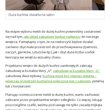
Duża kuchnia otwarta na salon
Na etapie wyboru mebli do dużej kuchni powinniśmy zastanowić
się nad tym,
jaki układ zabudowy będzie najlepszy
do naszego
wnętrza. Pamiętajmy o tym, że na niekorzyść będzie działać
zarówno zbyt mała przestrzeń do przechowywania (żywności,
naczyń, garnków, sztućców itp.), jak i zbyt duża liczba szafek
tworząca we wnętrzu wizualny chaos.
Projektanci wnętrz do dużych kuchni zamkniętych zalecają:
zabudowę w kształcie litery „U”,
zabudowę w kształcie litery „G”
,
zabudowę dwurzędową.
Kuchnia może być również otwarta –
wówczas przestrzeń kuchenna połączona jest z salonem
, jadalnią
lub z korytarzem.
Planując rozmieszczenie mebli w dużej kuchni, warto zachować
zalecane przez projektantów wnętrz odległości. Co więcej, lokując
poszczególne szafki, weźmy pod uwagę nie tylko zasadę trójkąta
roboczego i podział na strefy robocze, ale również częstotliwość