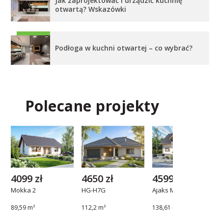
Jak zaprojektować i urządzić kuchnię
otwartą? Wskazówki
Podłoga w kuchni otwartej – co wybrać?
Polecane projekty
4099 zł
4650 zł
4599 zł
Mokka 2
HG-H7G
Ajaks Max
89,59 m²
112,2 m²
138,61 m²