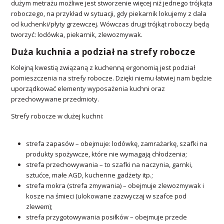
dużym metrażu możliwe jest stworzenie więcej niż jednego trójkąta
roboczego, na przykład w sytuacji, gdy piekarnik lokujemy z dala
od kuchenki/płyty grzewczej. Wówczas drugi trójkąt roboczy będą
tworzyć: lodówka, piekarnik, zlewozmywak.
Duża kuchnia a podział na strefy robocze
Kolejną kwestią związaną z kuchenną ergonomią jest podział
pomieszczenia na strefy robocze. Dzięki niemu łatwiej nam będzie
uporządkować elementy wyposażenia kuchni oraz
przechowywane przedmioty.
Strefy robocze w dużej kuchni:
strefa zapasów – obejmuje: lodówkę, zamrażarkę, szafki na
produkty spożywcze, które nie wymagają chłodzenia;
strefa przechowywania – to szafki na naczynia, garnki,
sztućce, małe AGD, kuchenne gadżety itp.;
strefa mokra (strefa zmywania) – obejmuje zlewozmywak i
kosze na śmieci (ulokowane zazwyczaj w szafce pod
zlewem);
strefa przygotowywania posiłków – obejmuje przede