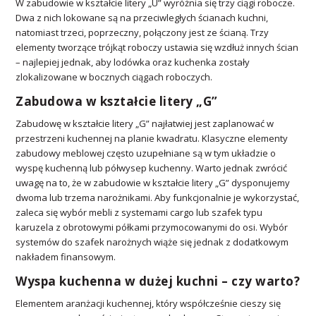
W zabudowie w kształcie litery „U” wyróżnia się trzy ciągi robocze.
Dwa z nich lokowane są na przeciwległych ścianach kuchni,
natomiast trzeci, poprzeczny, połączony jest ze ścianą. Trzy
elementy tworzące trójkąt roboczy ustawia się wzdłuż innych ścian
– najlepiej jednak, aby lodówka oraz kuchenka zostały
zlokalizowane w bocznych ciągach roboczych.
Zabudowa w kształcie litery „G”
Zabudowę w kształcie litery „G” najłatwiej jest zaplanować w
przestrzeni kuchennej na planie kwadratu. Klasyczne elementy
zabudowy meblowej często uzupełniane są w tym układzie o
wyspę kuchenną lub półwysep kuchenny. Warto jednak zwrócić
uwagę na to, że w zabudowie w kształcie litery „G” dysponujemy
dwoma lub trzema narożnikami. Aby funkcjonalnie je wykorzystać,
zaleca się wybór mebli z systemami cargo lub szafek typu
karuzela z obrotowymi półkami przymocowanymi do osi. Wybór
systemów do szafek narożnych wiąże się jednak z dodatkowym
nakładem finansowym.
Wyspa kuchenna w dużej kuchni – czy warto?
Elementem aranżacji kuchennej, który współcześnie cieszy się