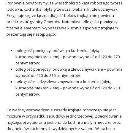
Ponownie powtórzymy, że wierzchołki trójkąta roboczego tworzą:
lodówka, kuchenka (płyta grzewcza, piekarnik), zlewozmywak.
Przyjmuje się, że łączna długość boków trójkąta nie powinna
przekraczać granicy 7 metrów. Natomiast odległości pomiędzy
trzema elementami wyposażenia kuchnia zgodnie z trójkątem
prezentują się następująco:
odległość pomiędzy lodówką a kuchenką (płytą
kuchenną/piekarnikiem) – powinna wynosić od 120 do 270
centymetrów;
odległość pomiędzy lodówką a zlewozmywakiem – powinna
wynosić od 120 do 210 centymetrów;
odległość między zlewozmywakiem a kuchenką (płytą
kuchenną/piekarnikiem) – powinna wynosić od 120 do 210
centymetrów.
Co ważne, wprowadzenie zasady trójkąta roboczego nie jest
możliwe w przypadku zabudowy jednorzędowej. Zdecydowanie
najczęściej wybierana jest ona do kuchni o małym metrażu oraz
do aneksów kuchennych wydzielonych z salonu. W kuchni o