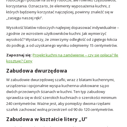
korzystania. Oznacza to, że elementy wyposażenia kuchni, z
których będziemy korzystać najczęściej, powinny znaleźć się w
„zasięgu naszej ręki”.
Wysokość blatów roboczych najlepiej dopasować indywidualnie –
zgodnie ze wzrostem użytkowników kuchni. Jak wymierzyć
wysokość? Wystarczy, że zmierzymy odległość od zgiętego łokcia
do podłogi, a od uzyskanego wyniku odejmiemy 15 centymetrów.
Zapoznaj się:
Projekt kuchni na zamówienie – czy się opłaca? Ile
kosztuje? Ceny
Zabudowa dwurzędowa
W zabudowie dwurzędowej szafki, wraz z blatami kuchennymi,
urządzenia i opcjonalnie wyspa kuchenna ulokowane są po
dwóch przeciwnych ścianach w kuchni. Ten typ zabudowy
sprawdza się w dość szerokich kuchniach o szerokości minimum
240 centymetrów. Ważne jest, aby pomiędzy dwoma rzędami
szafek zachować wolną przestrzeń od 90 do 120 centymetrów.
Zabudowa w kształcie litery „U”