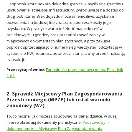
Geoportal), które pokażą dokładne granice, klasyfikację gruntów i
usytuowanie istniejącej infrastruktury. Zwróć uwagę na dostęp do
drogi publicznej. Brak dojazdu może uniemożliwić uzyskanie
pozwolenia na budowę lub znacząco podnieść koszty jego
uzyskania. W praktyce warto też zlecić mapę do celów
projektowych u geodety oraz przeanalizować zapisy w
miejscowych dokumentach planistycznych, a przy zakupie
poprosić sprzedającego o numer księgi wieczystej i odczytać ją w
systemie e-KW; notariusz potwierdzi stan prawny przed finalizacją
transakcji.
Przeczytaj również:
Formalności przed budową domu. Poradnik
2025
2. Sprawdź Miejscowy Plan Zagospodarowania
Przestrzennego (MPZP) lub ustal warunki
zabudowy (WZ)
To, co można i jak możesz zbudować na danej działce, w dużej
mierze określają dokumenty planistyczne.
Podstawowym
dokumentem jest Miejscowy Plan Zagospodarowania