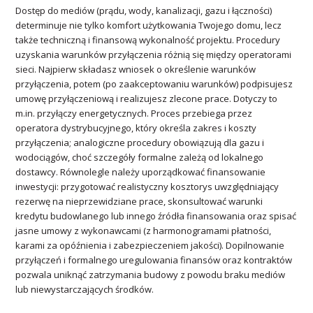
Dostęp do mediów (prądu, wody, kanalizacji, gazu i łączności)
determinuje nie tylko komfort użytkowania Twojego domu, lecz
także techniczną i finansową wykonalność projektu. Procedury
uzyskania warunków przyłączenia różnią się między operatorami
sieci. Najpierw składasz wniosek o określenie warunków
przyłączenia, potem (po zaakceptowaniu warunków) podpisujesz
umowę przyłączeniową i realizujesz zlecone prace. Dotyczy to
m.in. przyłączy energetycznych. Proces przebiega przez
operatora dystrybucyjnego, który określa zakres i koszty
przyłączenia; analogiczne procedury obowiązują dla gazu i
wodociągów, choć szczegóły formalne zależą od lokalnego
dostawcy. Równolegle należy uporządkować finansowanie
inwestycji: przygotować realistyczny kosztorys uwzględniający
rezerwę na nieprzewidziane prace, skonsultować warunki
kredytu budowlanego lub innego źródła finansowania oraz spisać
jasne umowy z wykonawcami (z harmonogramami płatności,
karami za opóźnienia i zabezpieczeniem jakości). Dopilnowanie
przyłączeń i formalnego uregulowania finansów oraz kontraktów
pozwala uniknąć zatrzymania budowy z powodu braku mediów
lub niewystarczających środków.