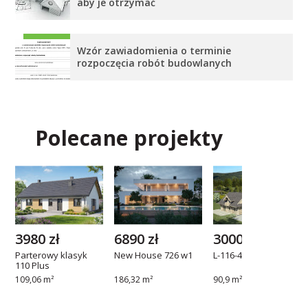
aby je otrzymać
Wzór zawiadomienia o terminie
rozpoczęcia robót budowlanych
Polecane projekty
3980 zł
6890 zł
3000 zł
Parterowy klasyk
New House 726 w1
L-116-4
110 Plus
109,06 m²
186,32 m²
90,9 m²