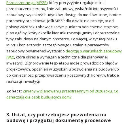
Przestrzennego (MPZP)
, który precyzyjnie reguluje m.in.:
przeznaczenie terenu, linie zabudowy, wskaźniki intensywności
zabudowy, wysokość budynków, dostęp do mediów i inne, istotne
parametry projektowe. Jeśli MPZP dla działki nie istnieje, to od
połowy 2026 roku obowiązującym punktem odniesienia staje się
plan ogólny, który określa kierunki rozwoju gminy i dopuszczalne
typy zabudowy na danym obszarze. Co więcej, w sytuacji braku
MPZP i konieczności szczegółowego ustalenia parametrów
zabudowy powinieneś wystąpić o
decyzję o warunkach zabudowy
(WZ)
, która określa wymagania techniczne dla planowanej
inwestycji. Zignorowanie tego etapu może prowadzić do błędów
projektowych, opóźnień w uzyskaniu pozwolenia na budowę lub
do konieczności przeprowadzenia kosztownych korekt w trakcie
realizacji inwestycji.
Zobacz:
Zmiany w planowaniu przestrzennym od 2026 roku. Co
oznaczają dla osób budujących dom?
3. Ustal, czy potrzebujesz pozwolenia na
budowę i przygotuj dokumenty procesowe