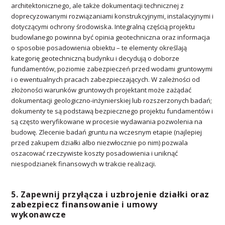
architektonicznego, ale także dokumentacji technicznej z
doprecyzowanymi rozwiązaniami konstrukcyjnymi, instalacyjnymi i
dotyczącymi ochrony środowiska. Integralną częścią projektu
budowlanego powinna być opinia geotechniczna oraz informacja
o sposobie posadowienia obiektu – te elementy określają
kategorię geotechniczną budynku i decydują o doborze
fundamentów, poziomie zabezpieczeń przed wodami gruntowymi
i o ewentualnych pracach zabezpieczających. W zależności od
złożoności warunków gruntowych projektant może zażądać
dokumentacji geologiczno-inżynierskiej lub rozszerzonych badań;
dokumenty te są podstawą bezpiecznego projektu fundamentów i
są często weryfikowane w procesie wydawania pozwolenia na
budowę. Zlecenie badań gruntu na wczesnym etapie (najlepiej
przed zakupem działki albo niezwłocznie po nim) pozwala
oszacować rzeczywiste koszty posadowienia i uniknąć
niespodzianek finansowych w trakcie realizacji.
5. Zapewnij przyłącza i uzbrojenie działki oraz
zabezpiecz finansowanie i umowy
wykonawcze