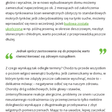
głośno i wyraźnie, że w nowo wybudowanym domu możemy
zamieszkać najwcześniej po ok. 2 miesiącach od zakończenia
etapu tynkowania ścian wewnętrznych (dotyczy to standardowych
mokrych tynków; jeśli zdecydowaliśmy się na tynki suche, możemy
wprowadzić się nieco wcześniej). Jeżeli
budowa została
ukończona
w np. późną jesienią, w okresie deszczowym, niezbyt
słonecznym i chłodnym, warto poczekać z przeprowadzką jeszcze
dłużej.
Jednak oprócz zastosowania się do przepisów, warto
również kierować się zdrowym rozsądkiem.
Z czego wynikają tak odległe terminy? Chodzi tu przede wszystkim
o poziom wilgoci wewnątrz budynku. Jeśli zamieszkamy w domu, w
którym tynki nie zdążyły jeszcze całkowicie wyschnąć, może to –
delikatnie mówiąc – negatywnie odbić się na naszym zdrowiu.
Choroby dróg oddechowych, bóle głowy i stawów,
zintensyfikowane reakcje alergiczne, problemy ze snem i uczucie
nieustannego rozdrażnienia czy przemęczenia to tylko niektóre
dolegliwości wynikające z długotrwałego przebywania z zbyt
wilgotnych pomieszczeniach. Mając to na uwadze, lepiej zaczekać