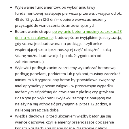
Wylewanie fundamentów: po wykonaniu ławy
fundamentowej następuje pierwsza przerwa, trwająca od ok.
48 do 72 godzin (2-3 dni) – dopiero wówczas możemy
przystąpić do wznoszenia ścian zewnętrznych.
Betonowanie stropu:
po wylaniu betonu musimy zaczekać 28
dni na rozszalowanie
i budowę ścian (wyjątkiem jest sytuacja,
gdy ściana jest budowana na podciągu, czyli belce
wspierającej strop i przenoszącej część obciążeń – taką
ścianę można budować już po ok. 2 tygodniach od
zabetonowania).
Wylewki i podłogi: zanim zaczniemy wykańczać betonową
podłogę panelami, parkietem lub płytkami, musimy zaczekać
minimum 6-8 tygodni, aby beton był prawidłowo związany i
miał optymalny poziom wilgoci – w przeciwnym wypadku
możemy mieć później do czynienia z pleśnią czy grzybem.
Poza tym po wykonaniu wylewki samopoziomującej nie
należy na nią wchodzić przynajmniej przez 12 godzin, a
najlepiej przez całą dobę.
Więźba dachowa: przed ułożeniem więźby betonuje się
wieńce dachowe, czyli elementy przenoszące obciążenie
konstrukcji dachu na ściany nośne. Następnie należy