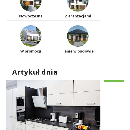
Nowoczesne
Z aranżacjami
W promocji
Tanie w budowie
Artykuł dnia