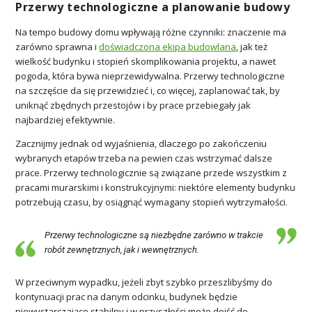
Przerwy technologiczne a planowanie budowy
Na tempo budowy domu wpływają różne czynniki: znaczenie ma
zarówno sprawna i
doświadczona ekipa budowlana
, jak też
wielkość budynku i stopień skomplikowania projektu, a nawet
pogoda, która bywa nieprzewidywalna. Przerwy technologiczne
na szczęście da się przewidzieć i, co więcej, zaplanować tak, by
uniknąć zbędnych przestojów i by prace przebiegały jak
najbardziej efektywnie.
Zacznijmy jednak od wyjaśnienia, dlaczego po zakończeniu
wybranych etapów trzeba na pewien czas wstrzymać dalsze
prace. Przerwy technologicznie są związane przede wszystkim z
pracami murarskimi i konstrukcyjnymi: niektóre elementy budynku
potrzebują czasu, by osiągnąć wymagany stopień wytrzymałości.
Przerwy technologiczne są niezbędne zarówno w trakcie
robót zewnętrznych, jak i wewnętrznych.
W przeciwnym wypadku, jeżeli zbyt szybko przeszlibyśmy do
kontynuacji prac na danym odcinku, budynek będzie
niewystarczająco stabilny i w przyszłości może dojść do