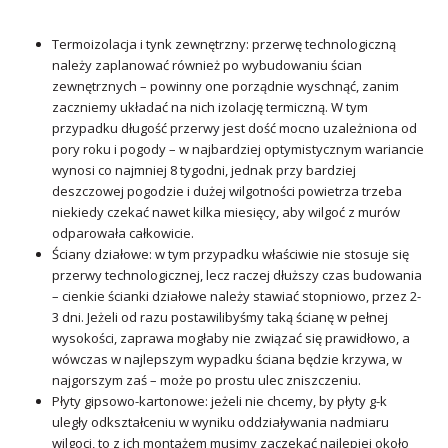
Termoizolacja i tynk zewnętrzny: przerwę technologiczną
należy zaplanować również po wybudowaniu ścian
zewnętrznych – powinny one porządnie wyschnąć, zanim
zaczniemy układać na nich izolację termiczną. W tym
przypadku długość przerwy jest dość mocno uzależniona od
pory roku i pogody – w najbardziej optymistycznym wariancie
wynosi co najmniej 8 tygodni, jednak przy bardziej
deszczowej pogodzie i dużej wilgotności powietrza trzeba
niekiedy czekać nawet kilka miesięcy, aby wilgoć z murów
odparowała całkowicie.
Ściany działowe: w tym przypadku właściwie nie stosuje się
przerwy technologicznej, lecz raczej dłuższy czas budowania
– cienkie ścianki działowe należy stawiać stopniowo, przez 2-
3 dni. Jeżeli od razu postawilibyśmy taką ścianę w pełnej
wysokości, zaprawa mogłaby nie związać się prawidłowo, a
wówczas w najlepszym wypadku ściana będzie krzywa, w
najgorszym zaś – może po prostu ulec zniszczeniu.
Płyty gipsowo-kartonowe: jeżeli nie chcemy, by płyty g-k
uległy odkształceniu w wyniku oddziaływania nadmiaru
wilgoci, to z ich montażem musimy zaczekać najlepiej około