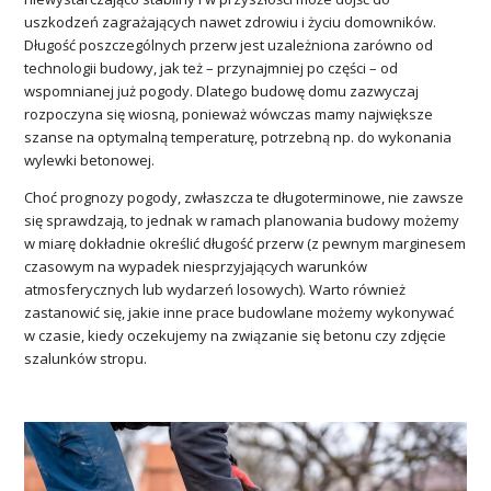
uszkodzeń zagrażających nawet zdrowiu i życiu domowników.
Długość poszczególnych przerw jest uzależniona zarówno od
technologii budowy, jak też – przynajmniej po części – od
wspomnianej już pogody. Dlatego budowę domu zazwyczaj
rozpoczyna się wiosną, ponieważ wówczas mamy największe
szanse na optymalną temperaturę, potrzebną np. do wykonania
wylewki betonowej.
Choć prognozy pogody, zwłaszcza te długoterminowe, nie zawsze
się sprawdzają, to jednak w ramach planowania budowy możemy
w miarę dokładnie określić długość przerw (z pewnym marginesem
czasowym na wypadek niesprzyjających warunków
atmosferycznych lub wydarzeń losowych). Warto również
zastanowić się, jakie inne prace budowlane możemy wykonywać
w czasie, kiedy oczekujemy na związanie się betonu czy zdjęcie
szalunków stropu.