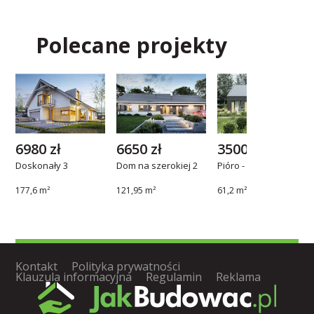
Polecane projekty
6980 zł
6650 zł
3500 zł
Doskonały 3
Dom na szerokiej 2
Pióro - 23
177,6 m²
121,95 m²
61,2 m²
Kontakt
Polityka prywatności
Klauzula informacyjna
Regulamin
Reklama