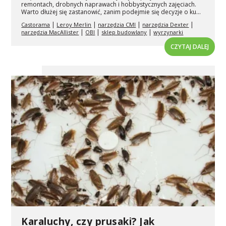
remontach, drobnych naprawach i hobbystycznych zajęciach.
Warto dłużej się zastanowić, zanim podejmie się decyzje o ku...
|
|
|
|
Castorama
Leroy Merlin
narzędzia CMI
narzędzia Dexter
|
|
|
narzędzia MacAllister
OBI
sklep budowlany
wyrzynarki
CZYTAJ DALEJ
Karaluchy, czy prusaki? Jak