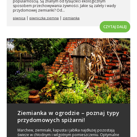
popularnością. Są znanym od tysiącleci ekologicznym
sposobem przechowywania żywności. Jakie są zalety i wady
przydomowej ziemianki? Od...
|
|
piwnica
piwniczka ziemna
ziemianka
CZYTAJ DALEJ
Ziemianka w ogrodzie – poznaj typy
przydomowych spiżarni!
Marchew, ziemniaki, kapusta i jabłka najdłużej pozostają
świeże w chłodnym i wilgotnym pomieszczeniu. Optymalne