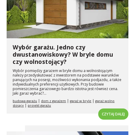
Wybór garażu. Jedno czy
dwustanowiskowy? W bryle domu
czy wolnostojący?
Wybór pomiędzy garażem w bryle domu a wolnostojącym
należy przedyskutować z inwestorem na podstawie warunków
panujących na posesji, możliwości wykonania podjazdu, a także
indywidualnych preferencji użytkowych. Przy budowie
pomieszczenia garażowego bardzo istotna jest również cena.
Jaki garaż wybrać?...
|
|
|
budowa garażu
dom z garażem
garaż w bryle
garaż wolno
|
stojący
projekt garażu
CZYTAJ DALEJ