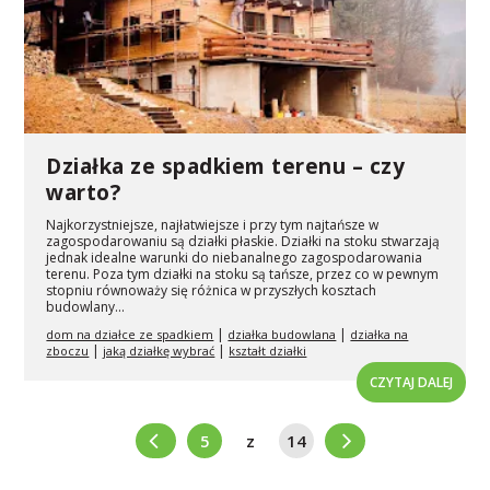
Działka ze spadkiem terenu – czy
warto?
Najkorzystniejsze, najłatwiejsze i przy tym najtańsze w
zagospodarowaniu są działki płaskie. Działki na stoku stwarzają
jednak idealne warunki do niebanalnego zagospodarowania
terenu. Poza tym działki na stoku są tańsze, przez co w pewnym
stopniu równoważy się różnica w przyszłych kosztach
budowlany...
|
|
dom na działce ze spadkiem
działka budowlana
działka na
|
|
zboczu
jaką działkę wybrać
kształt działki
CZYTAJ DALEJ
5
z
14