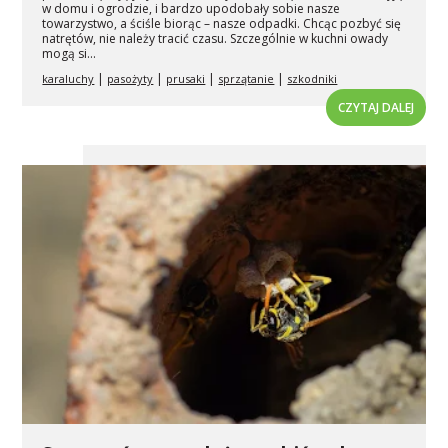
w domu i ogrodzie, i bardzo upodobały sobie nasze
towarzystwo, a ściśle biorąc – nasze odpadki. Chcąc pozbyć się
natrętów, nie należy tracić czasu. Szczególnie w kuchni owady
mogą si...
|
|
|
|
karaluchy
pasożyty
prusaki
sprzątanie
szkodniki
CZYTAJ DALEJ