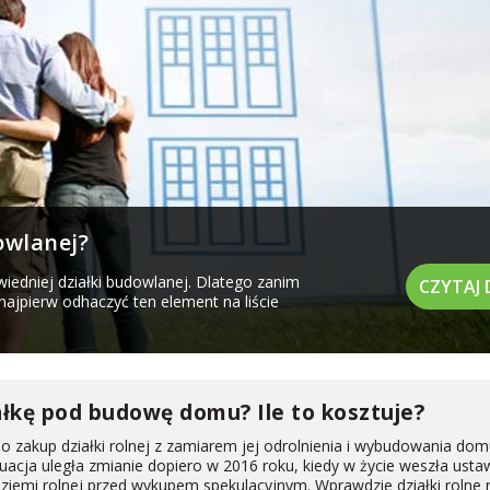
owlanej?
edniej działki budowlanej. Dlatego zanim
CZYTAJ 
najpierw odhaczyć ten element na liście
iałkę pod budowę domu? Ile to kosztuje?
o zakup działki rolnej z zamiarem jej odrolnienia i wybudowania dom
uacja uległa zmianie dopiero w 2016 roku, kiedy w życie weszła usta
ziemi rolnej przed wykupem spekulacyjnym. Wprawdzie działki rolne 