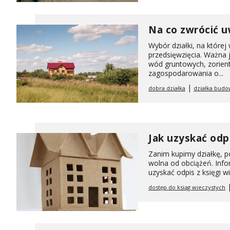
Na co zwrócić u
Wybór działki, na które
przedsięwzięcia. Ważna je
wód gruntowych, zorien
zagospodarowania o...
|
dobra działka
działka budo
Jak uzyskać odpi
Zanim kupimy działkę, p
wolna od obciążeń. Info
uzyskać odpis z księgi w
dostęp do ksiąg wieczystych