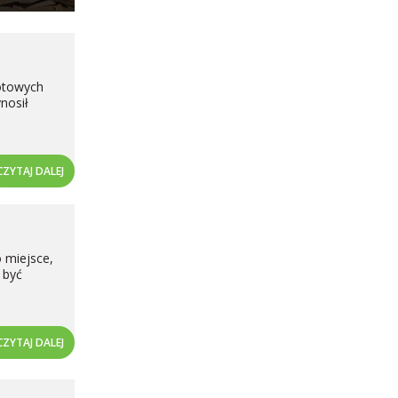
gotowych
nosił
CZYTAJ DALEJ
 miejsce,
 być
CZYTAJ DALEJ