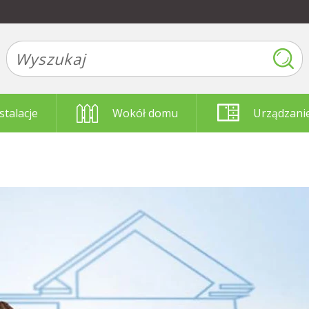
stalacje
Wokół domu
Urządzani