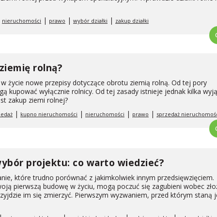
|
|
|
|
nieruchomości
prawo
wybór działki
zakup działki
ziemię rolną?
w życie nowe przepisy dotyczące obrotu ziemią rolną. Od tej pory
ą kupować wyłącznie rolnicy. Od tej zasady istnieje jednak kilka wyj
est zakup ziemi rolnej?
|
|
|
|
zedaż
kupno nieruchomości
nieruchomości
prawo
sprzedaż nieruchomoś
 wybór projektu: co warto wiedzieć?
e, które trudno porównać z jakimkolwiek innym przedsięwzięciem.
woją pierwszą budowę w życiu, mogą poczuć się zagubieni wobec zło
zyjdzie im się zmierzyć. Pierwszym wyzwaniem, przed którym staną j