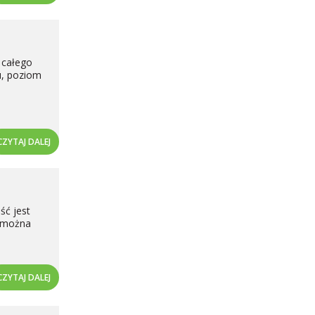
 całego
nu, poziom
CZYTAJ DALEJ
ść jest
b można
CZYTAJ DALEJ