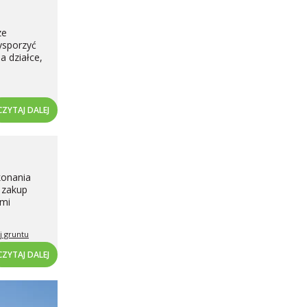
ze
ysporzyć
a działce,
CZYTAJ DALEJ
konania
a zakup
ymi
j gruntu
CZYTAJ DALEJ