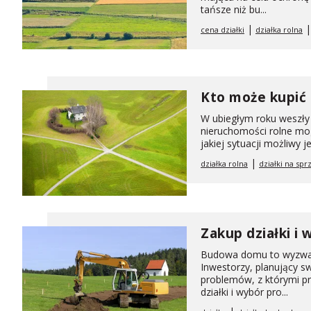
tańsze niż bu...
|
cena działki
działka rolna
Kto może kupić 
W ubiegłym roku weszły 
nieruchomości rolne mog
jakiej sytuacji możliwy j
|
działka rolna
działki na spr
Zakup działki i
Budowa domu to wyzwani
Inwestorzy, planujący s
problemów, z którymi pr
działki i wybór pro...