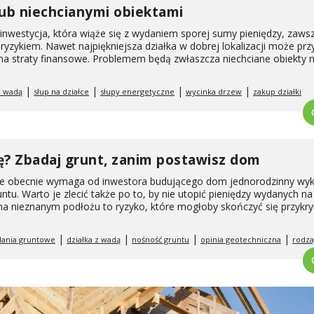
lub niechcianymi obiektami
a inwestycja, która wiąże się z wydaniem sporej sumy pieniędzy, zaws
yzykiem. Nawet najpiękniejsza działka w dobrej lokalizacji może prz
na straty finansowe. Problemem będą zwłaszcza niechciane obiekty n
|
|
|
|
z wadą
słup na działce
słupy energetyczne
wycinka drzew
zakup działki
ę? Zbadaj grunt, zanim postawisz dom
ne obecnie wymaga od inwestora budującego dom jednorodzinny wy
tu. Warto je zlecić także po to, by nie utopić pieniędzy wydanych n
 na nieznanym podłożu to ryzyko, które mogłoby skończyć się przykr
|
|
|
|
dania gruntowe
działka z wadą
nośność gruntu
opinia geotechniczna
rodza