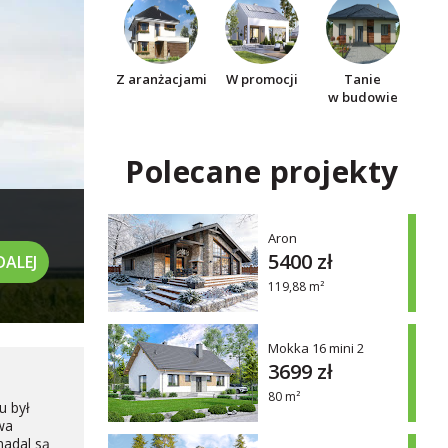
Z aranżacjami
W promocji
Tanie
w budowie
Polecane projekty
Aron
5400 zł
DALEJ
119,88 m²
Mokka 16 mini 2
3699 zł
80 m²
u był
wa
nadal są