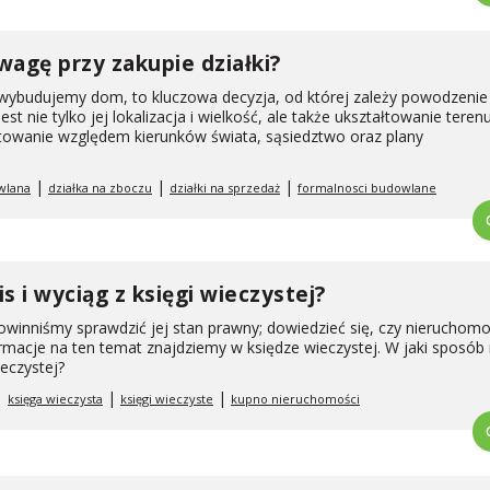
wagę przy zakupie działki?
j wybudujemy dom, to kluczowa decyzja, od której zależy powodzenie
st nie tylko jej lokalizacja i wielkość, ale także ukształtowanie tere
towanie względem kierunków świata, sąsiedztwo oraz plany
|
|
|
wlana
działka na zboczu
działki na sprzedaż
formalnosci budowlane
s i wyciąg z księgi wieczystej?
owinniśmy sprawdzić jej stan prawny; dowiedzieć się, czy nieruchomo
rmacje na ten temat znajdziemy w księdze wieczystej. W jaki sposó
ieczystej?
|
|
|
księga wieczysta
księgi wieczyste
kupno nieruchomości