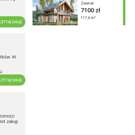
Zawrat
7100 zł
117,6 m²
CZYTAJ DALEJ
ątków. W
ci
CZYTAJ DALEJ
żoności
est zakup