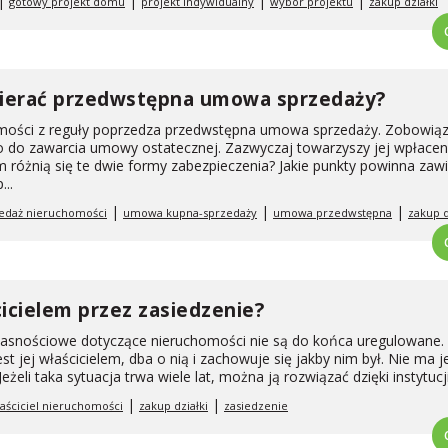
|
|
|
|
gotowy projekt domu
projekt indywidualny
wybór projektu
zakup działki
ierać przedwstępna umowa sprzedaży?
ości z reguły poprzedza przedwstępna umowa sprzedaży. Zobowiąz
o do zawarcia umowy ostatecznej. Zazwyczaj towarzyszy jej wpłacen
ym różnią się te dwie formy zabezpieczenia? Jakie punkty powinna zaw
..
|
|
|
edaż nieruchomości
umowa kupna-sprzedaży
umowa przedwstępna
zakup d
cicielem przez zasiedzenie?
łasnościowe dotyczące nieruchomości nie są do końca uregulowane.
est jej właścicielem, dba o nią i zachowuje się jakby nim był. Nie ma 
eżeli taka sytuacja trwa wiele lat, można ją rozwiązać dzięki instytucji 
|
|
aściciel nieruchomości
zakup działki
zasiedzenie