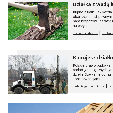
Działka z wadą 
Kupno działki, jak każd
obarczone jest pewnym r
nam kłopotów i narazić 
na przy...
|
drzewo na działce
działka 
Kupujesz działk
Polskie prawo budowla
badań geologicznych grun
działki. Stawianie domu
konsekwencjami.
|
badania geotechniczne
ba