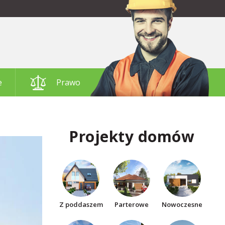
e
Prawo
Projekty domów
Z poddaszem
Parterowe
Nowoczesne