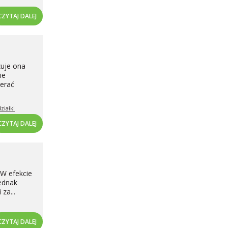
CZYTAJ DALEJ
uje ona
ie
ierać
ziałki
CZYTAJ DALEJ
 W efekcie
jednak
za...
CZYTAJ DALEJ