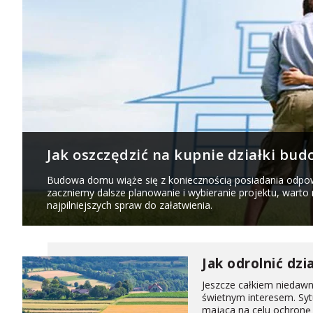
Jak oszczędzić na kupnie działki bud
Budowa domu wiąże się z koniecznością posiadania odpowi
zaczniemy dalsze planowanie i wybieranie projektu, warto 
najpilniejszych spraw do załatwienia.
Jak odrolnić dz
Jeszcze całkiem niedawn
świetnym interesem. Syt
mająca na celu ochronę 