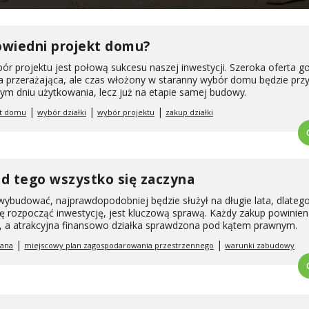
owiedni projekt domu?
r projektu jest połową sukcesu naszej inwestycji. Szeroka oferta 
a przerażająca, ale czas włożony w staranny wybór domu będzie przy
żdym dniu użytkowania, lecz już na etapie samej budowy.
|
|
|
kt domu
wybór działki
wybór projektu
zakup działki
 od tego wszystko się zaczyna
ybudować, najprawdopodobniej będzie służył na długie lata, dlatego
ę rozpocząć inwestycję, jest kluczową sprawą. Każdy zakup powinien
, a atrakcyjna finansowo działka sprawdzona pod kątem prawnym.
|
|
lana
miejscowy plan zagospodarowania przestrzennego
warunki zabudowy