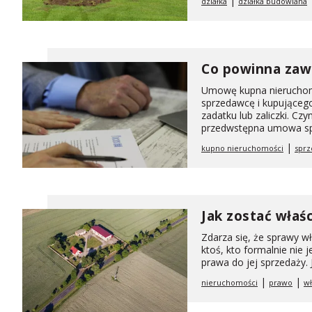
|
działka
działka budowlana
Co powinna zaw
Umowę kupna nieruchom
sprzedawcę i kupująceg
zadatku lub zaliczki. Cz
przedwstępna umowa sp.
|
kupno nieruchomości
sprz
Jak zostać właś
Zdarza się, że sprawy w
ktoś, kto formalnie nie j
prawa do jej sprzedaży. J
|
|
nieruchomości
prawo
wł