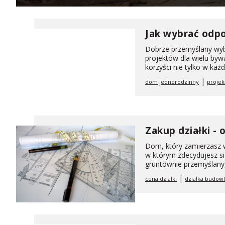
Jak wybrać odp
Dobrze przemyślany wybó
projektów dla wielu byw
korzyści nie tylko w ka
|
dom jednorodzinny
proje
Zakup działki -
Dom, który zamierzasz w
w którym zdecydujesz si
gruntownie przemyślany
|
cena działki
działka budow